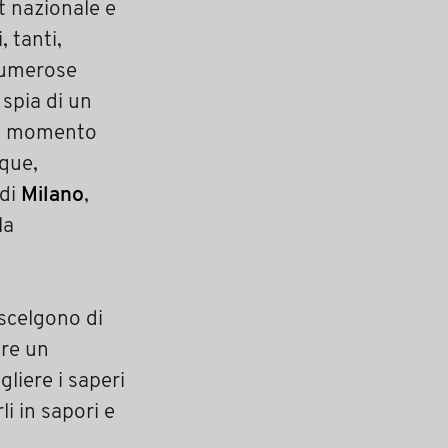
t nazionale e
 tanti,
 numerose
 spia di un
del momento
nque,
 di
Milano
,
la
 scelgono di
ire un
liere i saperi
li in sapori e