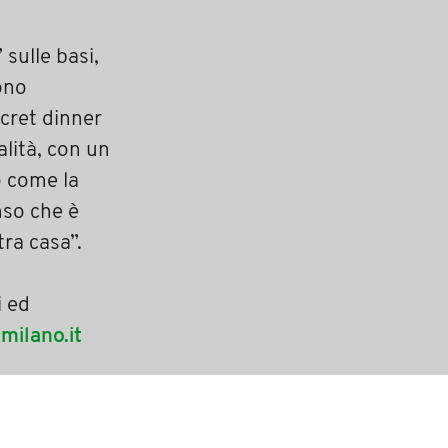
 sulle basi,
ono
cret dinner
lità, con un
o come la
nso che è
tra casa”.
i ed
milano.it