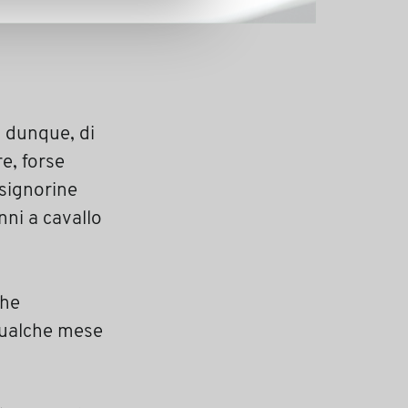
, dunque, di
e, forse
 signorine
nni a cavallo
che
 qualche mese