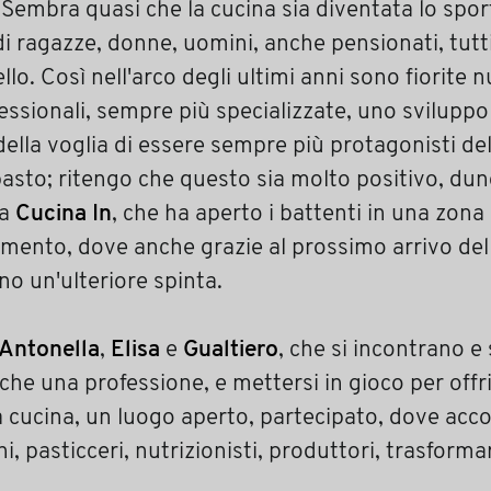
 Sembra quasi che la cucina sia diventata lo spor
di ragazze, donne, uomini, anche pensionati, tutti,
ello. Così nell'arco degli ultimi anni sono fiorite
essionali, sempre più specializzate, uno sviluppo
ella voglia di essere sempre più protagonisti 
 pasto; ritengo che questo sia molto positivo, du
ta
Cucina In
, che ha aperto i battenti in una zona
mento, dove anche grazie al prossimo arrivo del
no un'ulteriore spinta.
Antonella
,
Elisa
e
Gualtiero
, che si incontrano e
he una professione, e mettersi in gioco per offr
 cucina, un luogo aperto, partecipato, dove accog
hi, pasticceri, nutrizionisti, produttori, trasformar