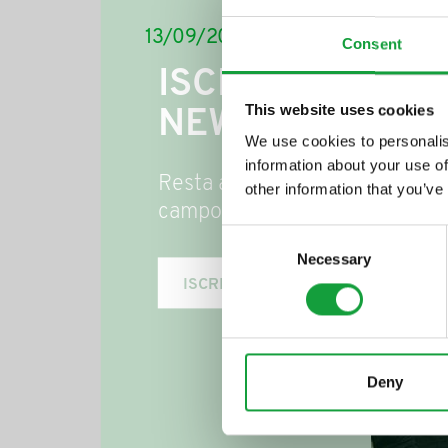
13/09/2013
Consent
ISCRIVITI ALLA
This website uses cookies
NEWSLETTER
We use cookies to personalis
information about your use of
Resta aggiornato su tutte le u
other information that you’ve
campo della ristorazione e del
Consent
Necessary
Selection
ISCRIVITI
Deny