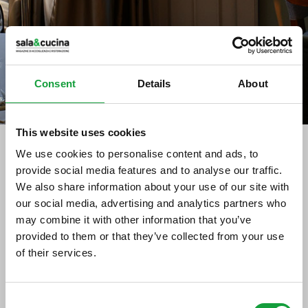
Consent
Details
About
This website uses cookies
We use cookies to personalise content and ads, to
Stampa
provide social media features and to analyse our traffic.
We also share information about your use of our site with
MILK.IT: il Convegno nazionale
our social media, advertising and analytics partners who
sul mondo del latte
may combine it with other information that you’ve
provided to them or that they’ve collected from your use
of their services.
22/10/2016
ISCRIVITI ALLA NEWSLETTER
FIERA DI CREMONA, 28 OTTOBRE 2016, ore
Consent