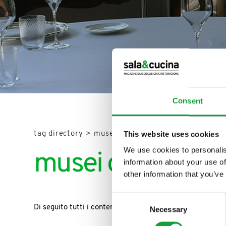
Consent
ISCRIVITI ALLA
This website uses cookies
tag directory
>
musei gastronomici
NEWSLETTER
We use cookies to personalis
musei gastronom
information about your use of
Resta aggiornato su tutte le u
other information that you’ve
campo della ristorazione e del
Consent
Di seguito tutti i contenuti taggati con:
musei gastrono
Necessary
Selection
ISCRIVITI