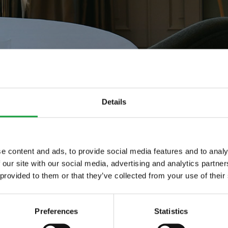
Details
e content and ads, to provide social media features and to analy
ici
 our site with our social media, advertising and analytics partn
ltime novita nel
 provided to them or that they’ve collected from your use of their
 food.
mici
Preferences
Statistics