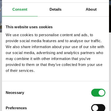
Consent
Details
About
This website uses cookies
We use cookies to personalise content and ads, to
provide social media features and to analyse our traffic.
We also share information about your use of our site with
our social media, advertising and analytics partners who
tag directory
>
nadia pasquali
may combine it with other information that you’ve
Nadia Pasquali
provided to them or that they’ve collected from your use
of their services.
ISCRIVITI ALLA NEWSLETTER
Di seguito tutti i contenuti taggati con:
Nadia Pasquali
Consent
Necessary
Resta aggiornato su tutte le ultime novita nel campo
Selection
PODCAST
della ristorazione e del food.
Preferences