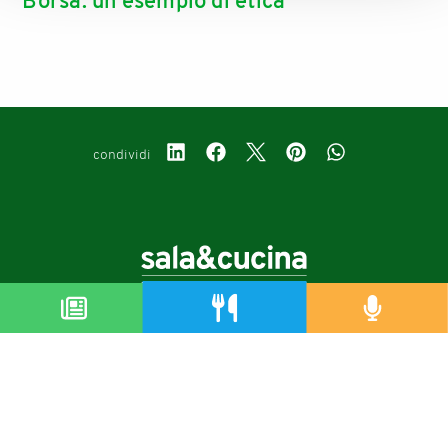
Borsa: un esempio di etica
condividi
Copyright © 2019-2026
Autorizzazione del Tribunale di Bologna Nr.8143 del 21/12/2010
Sala&Cucina è una rivista di Edizioni Catering S.r.l.
P.Iva 02233251202
Privacy policy
Cookie policy
Modifica impostazioni cookie