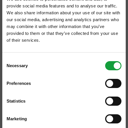
provide social media features and to analyse our traffic.
Alla Borsa
si capisce pienamente cosa vuol
We also share information about your use of our site with
dire etica nella ristorazione. A
our social media, advertising and analytics partners who
rappresentarla è una donna,
Nadia
may combine it with other information that you’ve
provided to them or that they’ve collected from your use
Pasquali
, che, dopo un’esperienza
of their services.
londinese non legata alla ristorazione, è
ISCRIVITI ALLA NEWSLETTER
tornata a
Valeggio sul Mincio
, nel
Consent
ristorante aperto dai genitori nel 1959 dai
Necessary
Resta aggiornato su tutte le ultime novita nel campo
Selection
suoi genitori, Alceste e Albina. Perché?
della ristorazione e del food.
Perché chi è nato in un territorio felice non
Preferences
ha bisogno di fare altro che renderlo
ISCRIVITI
ancora più ospitale.
Statistics
Marketing