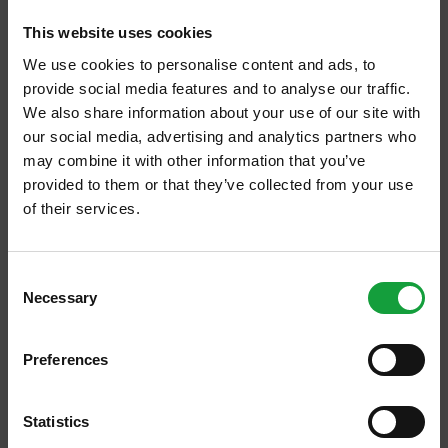
This website uses cookies
We use cookies to personalise content and ads, to
provide social media features and to analyse our traffic.
We also share information about your use of our site with
Lunedì 21 luglio 2014, presso
Casa Virginia a
our social media, advertising and analytics partners who
Villa d’Almè (BG), si è tenuto l’evento lancio
may combine it with other information that you’ve
di
Sette Terre, la nuova Associazione di
provided to them or that they’ve collected from your use
Viticoltori Indipendenti di Bergamo
, a cui
of their services.
hanno preso parte rappresentanti delle
ISCRIVITI ALLA NEWSLETTER
Istituzioni, giornalisti, ristoratori e viticoltori.
Consent
Necessary
Tra le autorità politiche presenti anche gli
Resta aggiornato su tutte le ultime novita nel campo
Selection
della ristorazione e del food.
onorevoli Antonio Misiani ed Elena Carnevali,
Preferences
e i sindaci dei Comuni delle sette aziende
ISCRIVITI
aderenti all’associazione.
Statistics
Durante la conferenza stampa il presidente