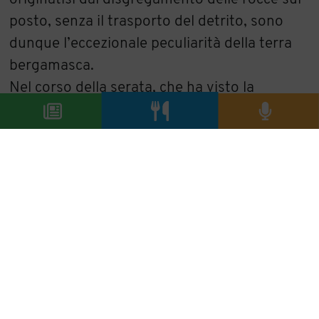
posto, senza il trasporto del detrito, sono
dunque l’eccezionale peculiarità della terra
bergamasca.
Nel corso della serata, che ha visto la
partecipazione di oltre 200 invitati, è stato
proclamato il vincitore del concorso per la
creazione del logo di Sette Terre, con lo
slogan
“La terra, l’ambiente, la qualità,
l’anima di Bergamo nel bicchiere”.
Tra gli 84 lavori pervenuti, il logo che
ha dato
un volto all’associazione
-
un’onda di vino
racchiusa in un calice, che diviene lo skyline
di Bergamo Alta
- è stato realizzato dal
ventiquattrenne, grafico bergamasco,