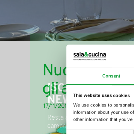
Nuovi regolam
Consent
gli additivi al
ISCRIVITI ALLA
This website uses cookies
NEWSLETTER
We use cookies to personalis
17/11/2011
information about your use of
Resta aggiornato su tutte le u
other information that you’ve
Sono 
campo della ristorazione e del
europ
Consent