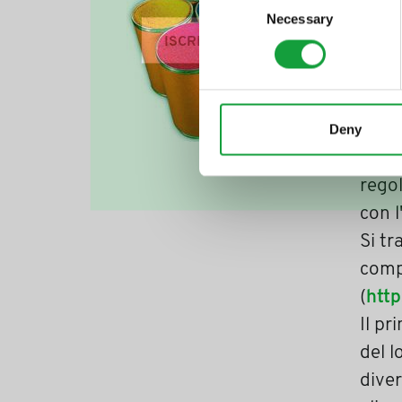
indus
Necessary
Selection
ISCRIVITI
sapor
La ca
sapid
Deny
sicur
Tre 
regol
con l
Si t
compl
(
htt
Il pr
del l
diver