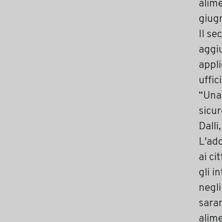
alime
giug
Il se
aggiu
appli
uffic
“Una 
sicu
Dalli
L'ado
ai ci
gli i
negli
saran
alime