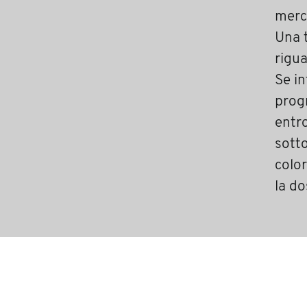
merca
Una 
rigua
Se i
progr
entro
sotto
color
la do
condividi