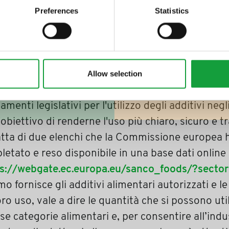
triali, si aggiungono per migliorare caratteristiche
Preferences
Statistics
e, la consistenza o per allungare i tempi di con
tegoria comprende conservanti, coloranti, esalta
ità emulsionanti, regolatori di acidità, ecc., a volt
Allow selection
ezza igienico - sanitaria dei cibi, altre volte del tu
giorni fa la Commissione Europea ha adottato du
amenti legislativi per l'utilizzo degli additivi negl
'obiettivo di renderne l'uso più chiaro, sicuro e t
ratta di due elenchi che la Commissione europea 
etato e reso disponibile in una base dati online
ps://webgate.ec.europa.eu/sanco_foods/?secto
imo fornisce gli additivi alimentari autorizzati e l
oro uso, vale a dire le quantità che si possono uti
se categorie alimentari e, per consentire all’indu