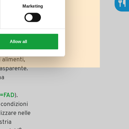
 il colore, il
Marketing
servazione.
tori di
e utili per la
Allow all
tto inutili.
e nuovi
i alimenti,
rasparente.
ha
r=FAD
).
e condizioni
lizzare nelle
stria