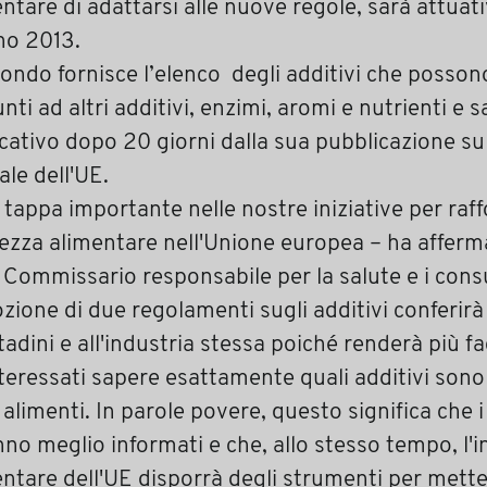
ntare di adattarsi alle nuove regole, sarà attuati
no 2013.
condo fornisce l’elenco degli additivi che posson
nti ad altri additivi, enzimi, aromi e nutrienti e s
cativo dopo 20 giorni dalla sua pubblicazione su
iale dell'UE.
tappa importante nelle nostre iniziative per raff
rezza alimentare nell'Unione europea – ha affer
, Commissario responsabile per la salute e i cons
zione di due regolamenti sugli additivi conferirà
ttadini e all'industria stessa poiché renderà più fa
nteressati sapere esattamente quali additivi sono
 alimenti. In parole povere, questo significa che i 
no meglio informati e che, allo stesso tempo, l'i
ntare dell'UE disporrà degli strumenti per mette