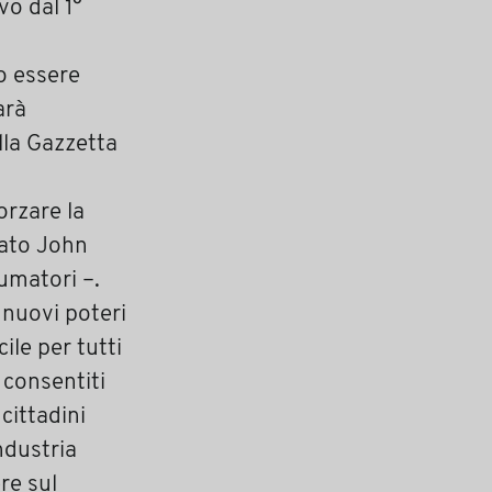
vo dal 1°
o essere
arà
lla Gazzetta
orzare la
mato John
umatori –.
 nuovi poteri
cile per tutti
 consentiti
cittadini
ndustria
re sul