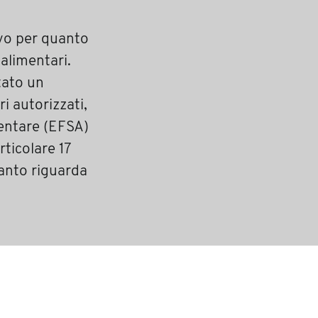
vo per quanto
 alimentari.
tato un
i autorizzati,
mentare (EFSA)
rticolare 17
uanto riguarda