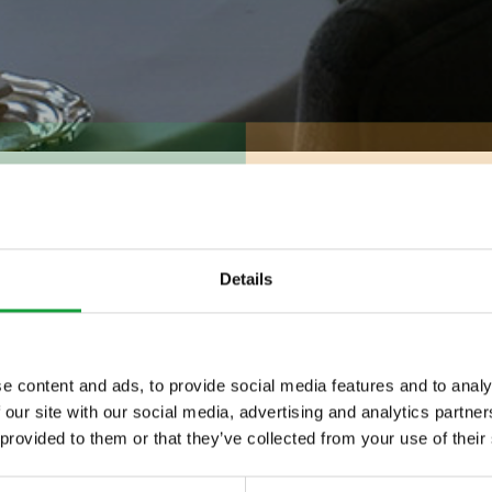
enti europei circa
Details
imentari
e content and ads, to provide social media features and to analy
 our site with our social media, advertising and analytics partn
ltime novita nel
 provided to them or that they’ve collected from your use of their
circa 300 gli additivi alimentari autorizzati dall’
 food.
ea per la sicurezza degli alimenti che, specie ne