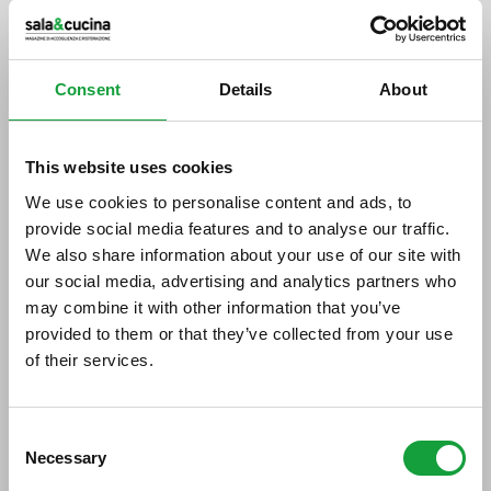
Stampa
Okusi Krasa: i sapori del Carso
Consent
Details
About
al Caffè La Crepa di Isola
Dovarese
This website uses cookies
We use cookies to personalise content and ads, to
15/05/2018
provide social media features and to analyse our traffic.
We also share information about your use of our site with
our social media, advertising and analytics partners who
may combine it with other information that you’ve
provided to them or that they’ve collected from your use
of their services.
ISCRIVITI ALLA NEWSLETTER
Consent
Necessary
Resta aggiornato su tutte le ultime novita nel campo
Selection
della ristorazione e del food.