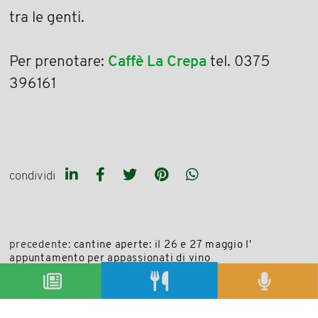
tra le genti.
Per prenotare:
Caffè La Crepa
tel. 0375
396161
condividi
precedente:
cantine aperte: il 26 e 27 maggio l'
appuntamento per appassionati di vino
successivo:
semplicemente immagina: cena in onore di
gualtiero marchesi
archivio articoli