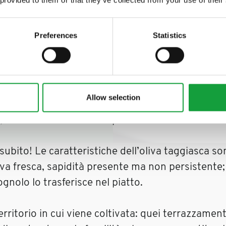
 food.
istata da Vincenzo Salvo che la portò ad avere an
Preferences
Statistics
Il loro è leggermente torbido per un motivo: cont
tori aromatici.
so di non considerare la concorrenza come qualc
Allow selection
aggiasca.
, che in cucina cambia il piatto!
subito! Le caratteristiche dell’oliva taggiasca so
oliva fresca, sapidità presente ma non persisten
nolo lo trasferisce nel piatto.
ritorio in cui viene coltivata: quei terrazzament