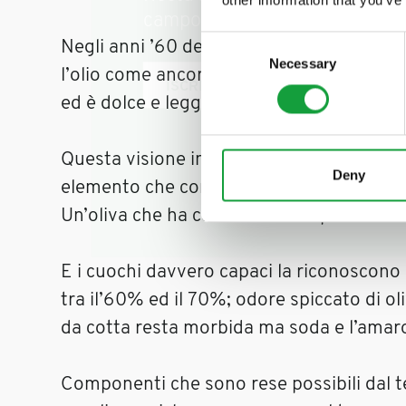
campo della ristorazione e del
Consent
Negli anni ’60 del secolo scorso fu acqu
Necessary
Selection
l’olio come ancora oggi viene presentato. 
ISCRIVITI
ed è dolce e leggero con straordinari sen
Questa visione internazionale ha permes
Deny
elemento che conferisce unicità: l’oliva t
Un’oliva che ha caratteristiche particolari
E i cuochi davvero capaci la riconoscono 
tra il’60% ed il 70%; odore spiccato di 
da cotta resta morbida ma soda e l’amarog
Componenti che sono rese possibili dal ter