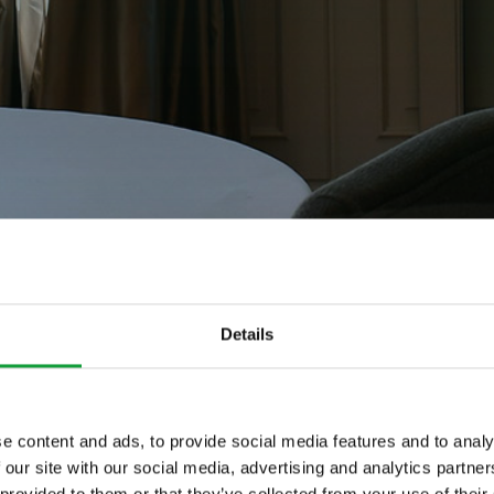
Details
e content and ads, to provide social media features and to analy
 our site with our social media, advertising and analytics partn
lia Rossi nel 1897.
ltime novita nel
 provided to them or that they’ve collected from your use of their