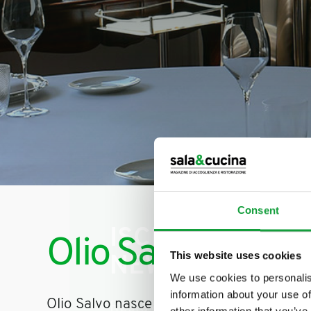
Consent
ISCRIVITI ALLA
Olio Salvo
This website uses cookies
NEWSLETTER
We use cookies to personalis
information about your use of
Olio Salvo nasce a Bordighera dalla famig
Resta aggiornato su tutte le u
other information that you’ve