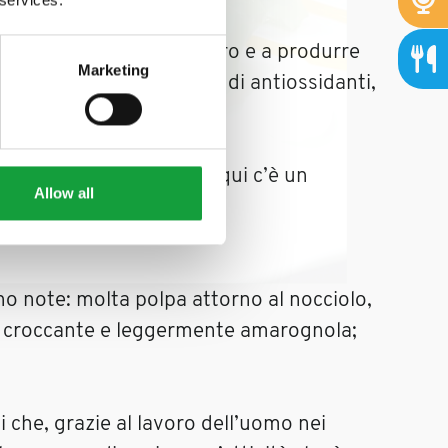
che uno sbocco sull’estero e a produrre
Marketing
iene circa il 25% in più di antiossidanti,
osa di negativo perché qui c’è un
Allow all
no note: molta polpa attorno al nocciolo,
te; croccante e leggermente amarognola;
i che, grazie al lavoro dell’uomo nei