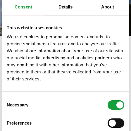
Consent
Details
About
This website uses cookies
We use cookies to personalise content and ads, to
provide social media features and to analyse our traffic.
We also share information about your use of our site with
our social media, advertising and analytics partners who
tag directory
>
omar palermo
may combine it with other information that you’ve
Omar Palermo
provided to them or that they’ve collected from your use
of their services.
ISCRIVITI ALLA NEWSLETTER
Di seguito tutti i contenuti taggati con:
Omar Palermo
Consent
Necessary
Resta aggiornato su tutte le ultime novita nel campo
Selection
ARTICOLI, ARTICOLI
della ristorazione e del food.
Preferences
ISCRIVITI