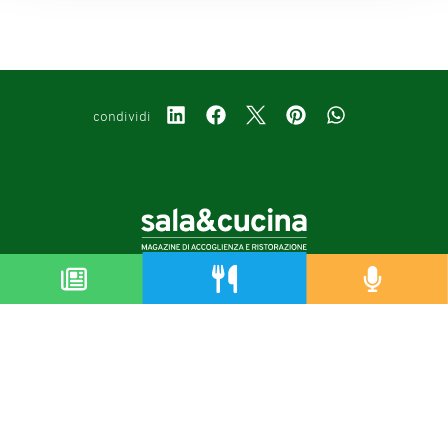
condividi
Copyright © 2019-2026
Autorizzazione del Tribunale di Bologna Nr.8143 del 21/12/2010
Sala&Cucina è una rivista di Edizioni Catering S.r.l.
P.Iva 02233251202
Privacy policy
Cookie policy
Modifica impostazioni cookie