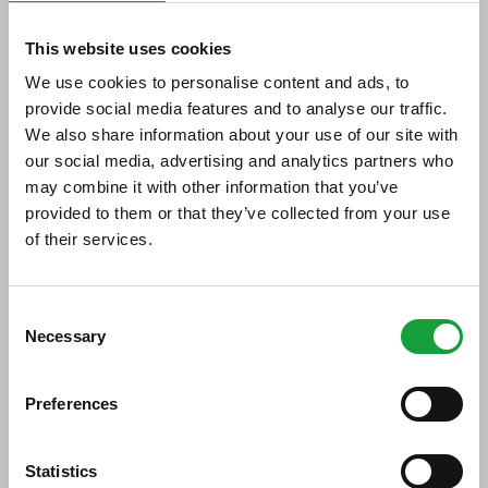
Onilfa, premio De@Terra 2012,
This website uses cookies
vale la pena partecipare
We use cookies to personalise content and ads, to
provide social media features and to analyse our traffic.
22/05/2012
We also share information about your use of our site with
our social media, advertising and analytics partners who
may combine it with other information that you’ve
provided to them or that they’ve collected from your use
of their services.
ISCRIVITI ALLA NEWSLETTER
Consent
Necessary
Resta aggiornato su tutte le ultime novita nel campo
Selection
della ristorazione e del food.
Preferences
ISCRIVITI
Il futuro si coltiva con la qualità, recita così
l’home page del sito di Onilfa, l’ Osservatorio
Statistics