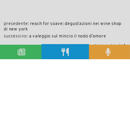
precedente:
reach for soave: degustazioni nei wine shop
di new york
successivo:
a valeggio sul mincio il nodo d’amore
archivio articoli
condividi
Copyright © 2019-2026
Autorizzazione del Tribunale di Bologna Nr.8143 del 21/12/2010