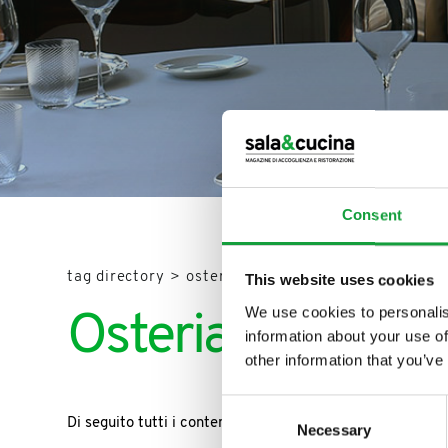
Consent
ISCRIVITI ALLA
tag directory
>
osteria del mirasole
This website uses cookies
NEWSLETTER
We use cookies to personalis
Osteria del Miras
information about your use of
Resta aggiornato su tutte le u
other information that you’ve
campo della ristorazione e del
Consent
Di seguito tutti i contenuti taggati con:
Osteria del Mir
Necessary
Selection