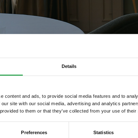
Details
e content and ads, to provide social media features and to analy
ole
 our site with our social media, advertising and analytics partn
ltime novita nel
 provided to them or that they’ve collected from your use of their
 food.
asole
Preferences
Statistics