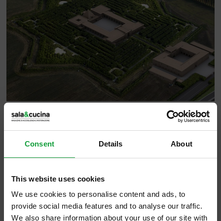
L’appuntamento di lunedì 22 febbraio per
conoscere le diverse tipologie e stagionature
Consent
Details
About
del re dei formaggi
This website uses cookies
“ Il vissuto del Parmigiano Reggiano, in
We use cookies to personalise content and ads, to
questi ultimi anni, è profondamente
provide social media features and to analyse our traffic.
cambiato ed è venuto il momento di
We also share information about your use of our site with