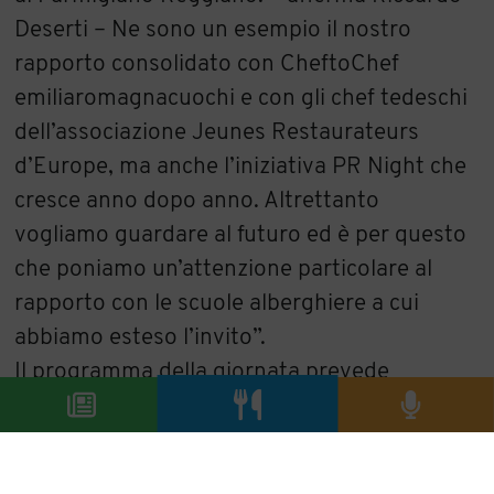
Deserti – Ne sono un esempio il nostro
rapporto consolidato con CheftoChef
emiliaromagnacuochi e con gli chef tedeschi
dell’associazione Jeunes Restaurateurs
d’Europe, ma anche l’iniziativa PR Night che
cresce anno dopo anno. Altrettanto
vogliamo guardare al futuro ed è per questo
che poniamo un’attenzione particolare al
rapporto con le scuole alberghiere a cui
abbiamo esteso l’invito”.
Il programma della giornata prevede
l’apertura dei banchi d’assaggio dalle 11 alle
17; una visita guidata al Labirinto della
Masone (il più grande d’Europa, con i suoi tre