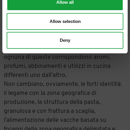
Allow all
presenta sul mercato anche in diverse
tipologie: di Montagna, di Vacche Bianche, di
Vacche Rosse, di Vacche Brune, biologico,
Allow selection
kosher. Dietro ad ognuno di questi c’è il
caseificio, con la sua storia e le sue persone
Deny
che conferiscono ulteriore particolarità. Ad
ognuna di queste corrispondono aromi,
profumi, abbinamenti e utilizzi in cucina
differenti uno dall’altro.
Non cambiano, ovviamente, le forti identità:
il legame con la zona geografica di
produzione, la struttura della pasta,
granulosa e con frattura a scaglia,
l’alimentazione delle vacche basata su
foraggi della zona geografica delimitata e,