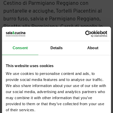
Cestino di Parmigiano Reggiano con
puntarelle e acciughe, Tortelli Piacentini al
burro fuso, salvia e Parmigiano Reggiano,
Risotto alla Parmigiana, Carrè di agnello in
panure di Parmigiano Reggiano, Finocchi
gratinati al Parmigiano Reggiano, Tarte tatin
Consent
Details
About
di pere e gelato al Parmigiano Reggiano,
Gelato al Parmigiano Reggiano.
Prenotazioni
al numero 02 718541.
This website uses cookies
Al
Sacromonte di Varese, Silvio Battistoni
We use cookies to personalise content and ads, to
provide social media features and to analyse our traffic.
del Ristorante Hotel Colonne
propone “il
We also share information about your use of our site with
risotto carnaroli con pere e Parmigiano
our social media, advertising and analytics partners who
Reggiano. Dopo un mini di soffritto di cipolla
may combine it with other information that you’ve
provided to them or that they’ve collected from your use
dolce e dadolini di pera la tostatura del riso,
of their services.
parte la cottura con ottimo brodo vegetale,