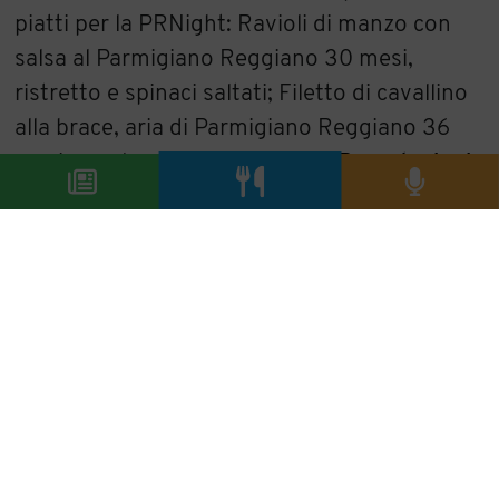
piatti per la PRNight: Ravioli di manzo con
salsa al Parmigiano Reggiano 30 mesi,
ristretto e spinaci saltati; Filetto di cavallino
alla brace, aria di Parmigiano Reggiano 36
mesi, rucola e pepe di Sichuan.
Prenotazioni
al numero
339 833 2514.
Vito De Vita di PizzaArt di Battipaglia (SA)
ha studiato una pizza - Impasto con antichi
grani siciliani moliti a pietra. Dressing
morbido di Parmigiano Reggiano DOP,
mozzarella di bufala campana Dop, pesto di
pomodorini san Marzano secchi dop, Speck
del Trentino Alto Adige - per celebrare il re
dei formaggi.
Prenotazioni al