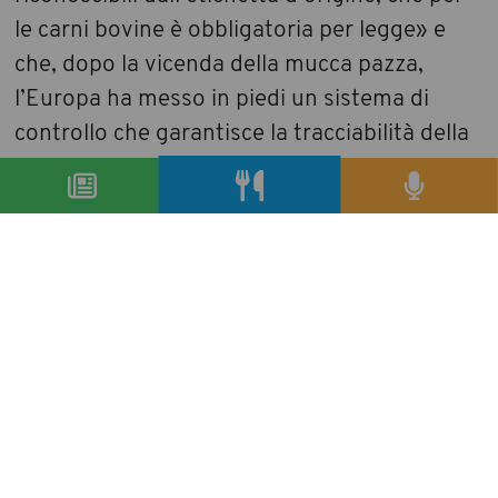
le carni bovine è obbligatoria per legge» e
che, dopo la vicenda della mucca pazza,
l’Europa ha messo in piedi un sistema di
controllo che garantisce la tracciabilità della
filiera.
condividi
precedente:
albergo di successo in 10 mosse con
hotelinnovation lab
successivo:
con sorsi d'autore si aprono le porte delle più
belle ville venete
archivio articoli