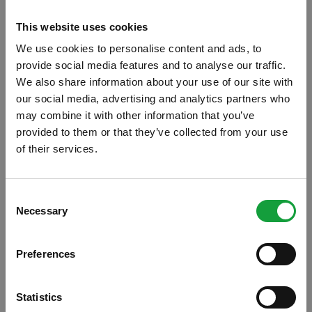
This website uses cookies
We use cookies to personalise content and ads, to
provide social media features and to analyse our traffic.
We also share information about your use of our site with
our social media, advertising and analytics partners who
may combine it with other information that you’ve
provided to them or that they’ve collected from your use
of their services.
ISCRIVITI ALLA NEWSLETTER
Ritorna l’incubo del batterio killer anche se
Consent
questa volta si tratterebbe di un ceppo
Necessary
Resta aggiornato su tutte le ultime novita nel campo
Selection
della ristorazione e del food.
diverso di E. Coli. E' avvenuto in Francia,
dove 7 bambini, tra i 20 mesi e gli otto anni,
Preferences
ISCRIVITI
sono stati ricoverati in ospedale a Lille, nel
nord del paese. Di questi, uno è in prognosi
Statistics