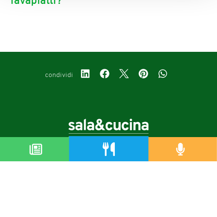
lavapiatti?
condividi
Copyright © 2019-2026
Autorizzazione del Tribunale di Bologna Nr.8143 del 21/12/2010
Sala&Cucina è una rivista di Edizioni Catering S.r.l.
P.Iva 02233251202
Privacy policy
Cookie policy
Modifica impostazioni cookie