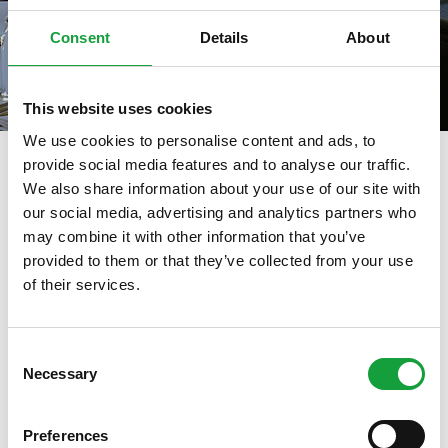
Consent
Details
About
This website uses cookies
We use cookies to personalise content and ads, to
provide social media features and to analyse our traffic.
We also share information about your use of our site with
our social media, advertising and analytics partners who
tag directory
>
plonger
may combine it with other information that you’ve
plonger
provided to them or that they’ve collected from your use
of their services.
ISCRIVITI ALLA NEWSLETTER
Di seguito tutti i contenuti taggati con:
plonger
Consent
Necessary
Resta aggiornato su tutte le ultime novita nel campo
Selection
ARTICOLI, ARTICOLI
della ristorazione e del food.
Preferences