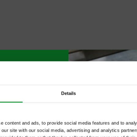
«
1
2
3
4
5
»
visualizza tutti
Details
e content and ads, to provide social media features and to analy
 our site with our social media, advertising and analytics partn
ltime novita nel