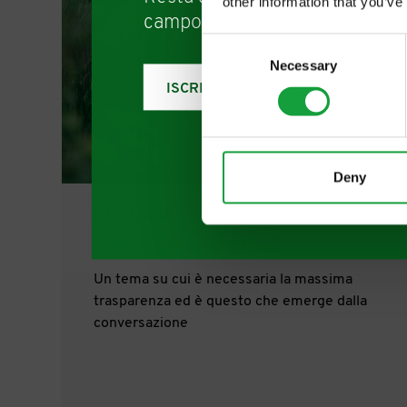
other information that you’ve
campo della ristorazione e del
Consent
Necessary
Selection
ISCRIVITI
Deny
24/07/2026
Il benessere animale
Un tema su cui è necessaria la massima
trasparenza ed è questo che emerge dalla
conversazione