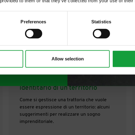
 provided to them or that they’ve collected from your use of their
 food.
Preferences
Statistics
Allow selection
03/02/2026
La trattoria come elemento
identitario di un territorio
Come si gestisce una trattoria che vuole
essere espressione di un territorio: alcuni
suggerimenti per realizzare un sogno
imprenditoriale.