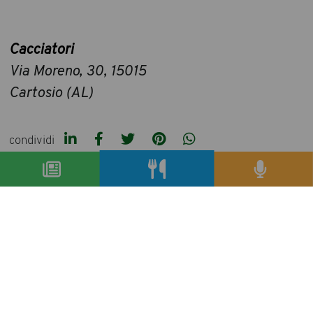
Cacciatori
Via Moreno, 30, 15015
Cartosio (AL)
condividi
precedente:
nel mondo siamo arrivati ad essere in otto
miliardi
successivo:
l’oro di doha
articoli