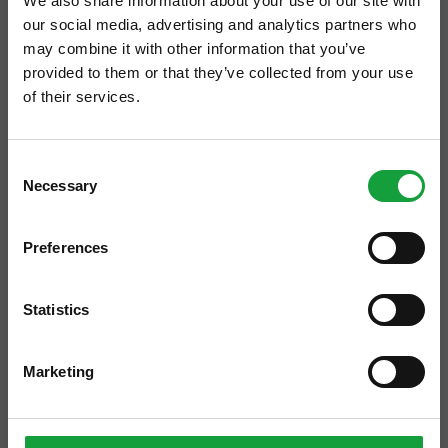
We also share information about your use of our site with
our social media, advertising and analytics partners who
may combine it with other information that you’ve
provided to them or that they’ve collected from your use
of their services.
ISCRIVITI ALLA NEWSLETTER
Consent
Necessary
Resta aggiornato su tutte le ultime novita nel campo
Selection
Consegnato a Don Luigi Ciotti di Libera Terra
della ristorazione e del food.
Preferences
A pochi anni dalla scomparsa del giornalista
ISCRIVITI
Francesco Arrigoni, (avrebbe compiuto 54
Statistics
anni proprio il 4 Maggio), a Provaglio di Iseo
si sono riuniti i familiari (Antonella, Dante e
Marketing
Gregorio), numerosi colleghi della stampa
enogastronomica e amici e conoscenti per la
consegna del 1° Premio in suo ricordo.