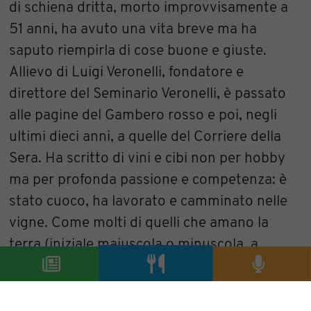
di schiena dritta, morto improvvisamente a
51 anni, ha avuto una vita breve ma ha
saputo riempirla di cose buone e giuste.
Allievo di Luigi Veronelli, fondatore e
direttore del Seminario Veronelli, è passato
alle pagine del Gambero rosso e poi, negli
ultimi dieci anni, a quelle del Corriere della
Sera. Ha scritto di vini e cibi non per hobby
ma per profonda passione e competenza: è
stato cuoco, ha lavorato e camminato nelle
vigne. Come molti di quelli che amano la
terra (iniziale maiuscola o minuscola, a
piacere) ha coltivato una visione etica. E,
infatti, il premio in memoria di Francesco
Arrigoni, ha voluto significare un’iniziativa