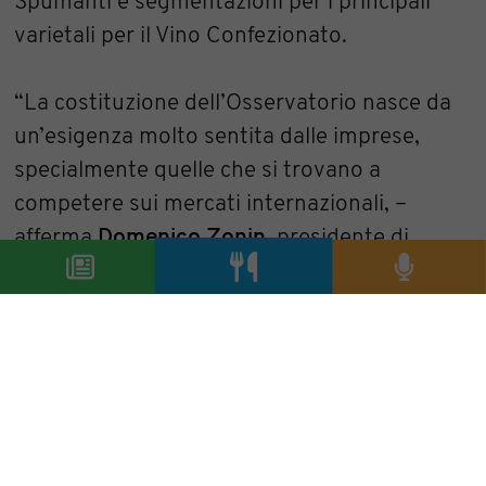
Spumanti e segmentazioni per i principali
varietali per il Vino Confezionato.
“La costituzione dell’Osservatorio nasce da
un’esigenza molto sentita dalle imprese,
specialmente quelle che si trovano a
competere sui mercati internazionali, –
afferma
Domenico Zonin,
presidente di
Unione Italiana Vini – ossia disporre con
tempestività di dati di mercato aggiornati e
dettagliati. In quest’ottica, Unione Italiana
Vini ha lavorato negli ultimi due anni per
stilare una casistica dei punti più critici nella
raccolta e diffusione dei dati, trovando una
sintonia con il Consorzio Italia del Vino, con