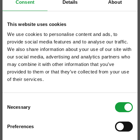
Consent
Details
About
This website uses cookies
We use cookies to personalise content and ads, to
provide social media features and to analyse our traffic.
We also share information about your use of our site with
our social media, advertising and analytics partners who
may combine it with other information that you’ve
provided to them or that they’ve collected from your use
of their services.
ISCRIVITI ALLA NEWSLETTER
L’Italia si conferma leader nel settore
Consent
Necessary
Resta aggiornato su tutte le ultime novita nel campo
Selection
vitivinicolo: oltre 21 milioni di ettolitri di vino
della ristorazione e del food.
venduti oltrefrontiera.
Preferences
ISCRIVITI
Più di un bicchiere di vino su cinque di quelli