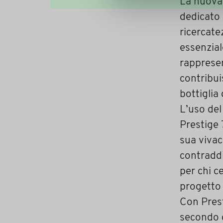
La nuova 
dedicato 
ricercate
essenzial
rappresen
contribui
bottiglia 
L’uso del
Prestige 
sua vivac
contraddi
per chi c
progetto 
Con Prest
secondo c