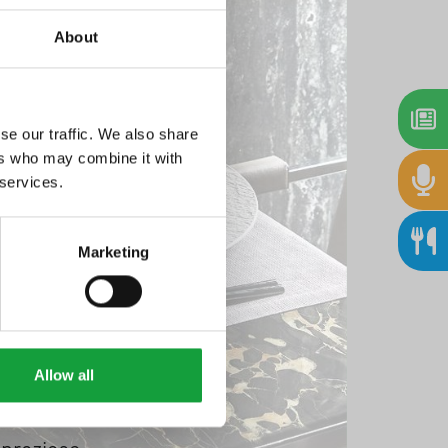
About
Stampa
se our traffic. We also share
ers who may combine it with
 services.
na leader nel
Marketing
nere fede a
va linea di
 tra le
a tricolore
Allow all
ualità e il