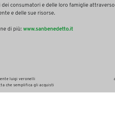
i dei consumatori e delle loro famiglie attraverso 
ente e delle sue risorse.
ne di più:
www.sanbenedetto.it
ente luigi veronelli
tta che semplifica gli acquisti
R
CONTATTI
TAG DIRECTORY
TOP RICERCHE