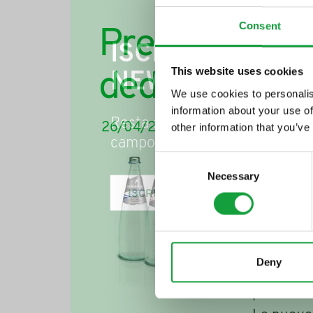
Consent
Prestige 75cl
ISCRIVITI ALLA
This website uses cookies
dedicata alla 
NEWSLETTER
We use cookies to personalis
information about your use of
Resta aggiornato su tutte le u
26/04/2012
other information that you’ve
campo della ristorazione e del
Consent
Acqua Min
Necessary
Selection
beverage 
ISCRIVITI
questo pr
bottiglie
diverse n
Deny
che, con 
piacere d