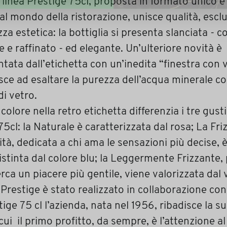
linea Prestige 75cl, proposta in formato unico e
al mondo della ristorazione, unisce qualità, esclu
zza estetica: la bottiglia si presenta slanciata - 
e e raffinato - ed elegante. Un’ulteriore novità è
tata dall’etichetta con un’inedita “finestra con 
sce ad esaltare la purezza dell’acqua minerale c
di vetro.
 colore nella retro etichetta differenzia i tre gus
75cl: la Naturale è caratterizzata dal rosa; La Fri
ità, dedicata a chi ama le sensazioni più decise, 
stinta dal colore blu; la Leggermente Frizzante, 
erca un piacere più gentile, viene valorizzata dal v
Prestige è stato realizzato in collaborazione co
ige 75 cl l’azienda, nata nel 1956, ribadisce la su
ui il primo profitto, da sempre, è l’attenzione a