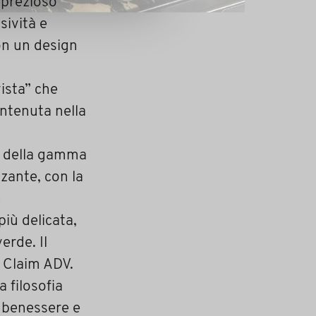
 prezioso
sività e
con un design
vista” che
ontenuta nella
ti della gamma
zzante, con la
è
più delicata,
erde. Il
n Claim ADV.
a filosofia
l benessere e