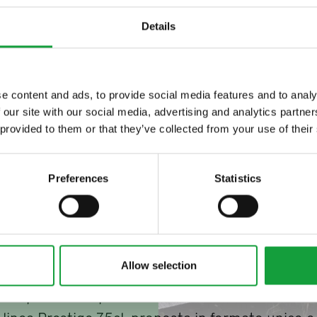
Details
 di San Benedetto
ristorazione
e content and ads, to provide social media features and to analy
 our site with our social media, advertising and analytics partn
ltime novita nel
 provided to them or that they’ve collected from your use of their
 food.
erale San Benedetto spa è l’azienda tutta italia
Preferences
Statistics
analcolico dedicato alla ristorazione. Per mante
imato di italianità l’azienda ha presentato la nuo
 in vetro “Prestige” da 75cl di acqua minerale
che,
ovità di packaging, vede l’aggiunta della bandier
Allow selection
il suo potere evocativo, testimonia nel mondo la q
i un prodotto tipicamente italiano.