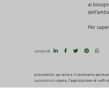
ai bisogn
dell’ambi
Per saper
condividi
precedente:
go wine e il seminario perman
successivo:
ispesa, l’applicazione di valfru
NEWSLETTE