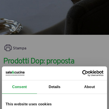
Stampa
Prodotti Dop: proposta
l’indicazione su menu e
formaggere
Consent
Details
About
24/08/2015
This website uses cookies