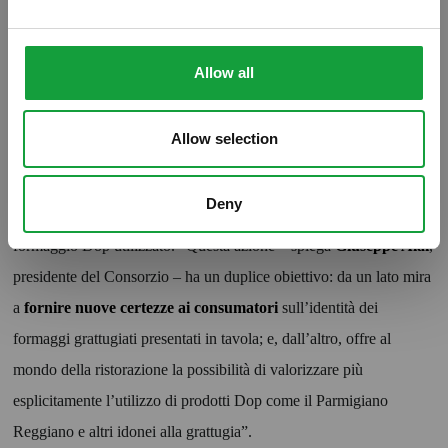
Il
Consorzio del Parmigiano Reggiano
si è reso protagonista di
una nuova iniziativa che porta l’attenzione sul
prodotto
Allow all
grattugiato servito sulle tavole di ristoranti & C
. In una lettera
inviata al ministro Maurizio Martina, infatti, è stata proposta
Allow selection
un’integrazione con specifico emendamento sul “Piano Latte”
riguardante l’inserimento di una norma che preveda l’obbligo di
Deny
indicazione, sulle formaggere e nei menu, del nome esatto del
formaggio Dop utilizzato. “Questa azione – spiega
Giuseppe Alai
,
presidente del Consorzio – ha un duplice obiettivo: da un lato mira
a
fornire nuove certezze ai consumatori
sull’identità dei
formaggi grattugiati presentati in tavola; e, dall’altro, offre al
mondo della ristorazione la possibilità di valorizzare più
esplicitamente l’utilizzo di prodotti Dop come il Parmigiano
Reggiano e altri idonei alla grattugia”.