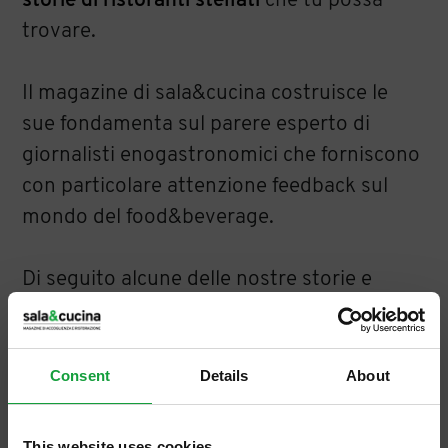
storie di ristoranti stellati
che tu possa
trovare.
Il magazine di sala&cucina costruisce le
sue fondamenta sul parere esperto di
giornalisti enogastronomici che forniscono
con particolare attenzione feedback sul
mondo del food&beverage.
Di seguito alcune delle nostre storie e
recensioni di alcuni dei migliori ristoranti e
chef italiani.
Consent
Details
About
Di seguito tutti i contenuti taggati con:
Recensioni migliori ristoranti stellati
This website uses cookies