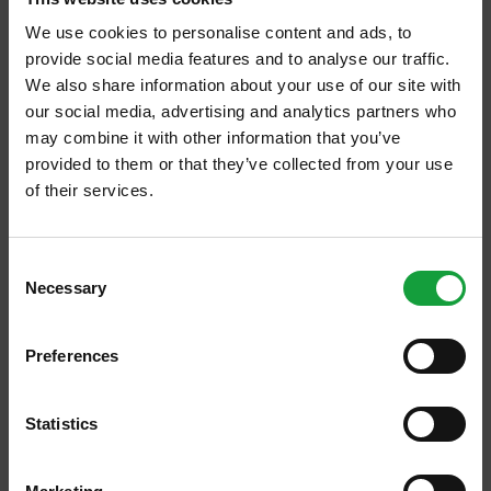
We use cookies to personalise content and ads, to
IL CIBO RACCONTATO, IL CIBO
provide social media features and to analyse our traffic.
RACCONTATO
We also share information about your use of our site with
our social media, advertising and analytics partners who
may combine it with other information that you’ve
provided to them or that they’ve collected from your use
of their services.
ISCRIVITI ALLA NEWSLETTER
Consent
Necessary
Resta aggiornato su tutte le ultime novita nel campo
Selection
della ristorazione e del food.
Preferences
ISCRIVITI
Statistics