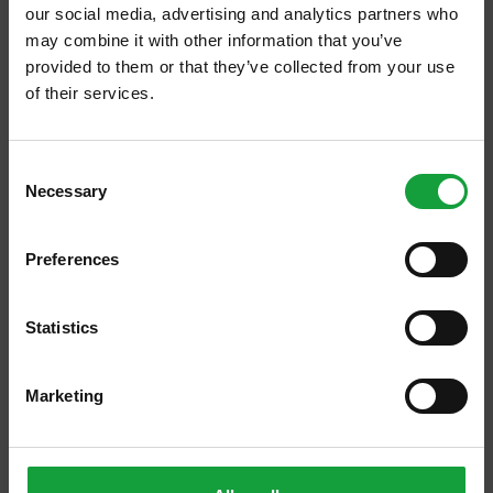
our social media, advertising and analytics partners who
may combine it with other information that you’ve
ricette carne irlandese
provided to them or that they’ve collected from your use
of their services.
https://www.salaecucina.it/it-it/ricette-carne-irlandese-1.aspx
Tag directory > ricette
carne
irlandese
ricette
carne
irlandese
ISCRIVITI ALLA NEWSLETTER
Consent
Necessary
Resta aggiornato su tutte le ultime novita nel campo
Selection
della ristorazione e del food.
Preferences
ISCRIVITI
Statistics
Marketing
Roast beef ai sapori d'Irlanda dello chef Simone
Rugiati