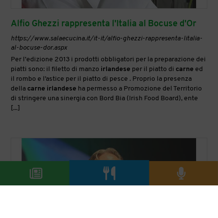
Alfio Ghezzi rappresenta l'Italia al Bocuse d'Or
https://www.salaecucina.it/it-it/alfio-ghezzi-rappresenta-litalia-
al-bocuse-dor.aspx
Per l’edizione 2013 i prodotti obbligatori per la preparazione dei
piatti sono: il filetto di manzo
irlandese
per il piatto di
carne
ed
il rombo e l’astice per il piatto di pesce . Proprio la presenza
della
carne
irlandese
ha permesso a Promozione del Territorio
di stringere una sinergia con Bord Bia (Irish Food Board), ente
[...]