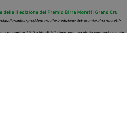
e della II edizione del Premio Birra Moretti Grand Cru
/claudio-sadler-presidente-della-ii-edizione-del-premio-birra-moretti-
o, a novembre 2012 a Identità Golose, con una giuria composta dai big
rtire dal Presidente Claudio Sadler : con lui Andrea Berton del Trussardi a
an di Glass Hostaria – Roma, Iside De Cesare de La Parolina – Trevinano
l Mosaico - Terme Manzi Hotel (Ischia), Davide [...]
ano dal 9 febbraio
t/salon-du-chocolat-a-milano-dal-9-febbraio.aspx
iero Marchesi, Carlo Cracco, Iginio Massari, Davide
Oldani
, Andrea