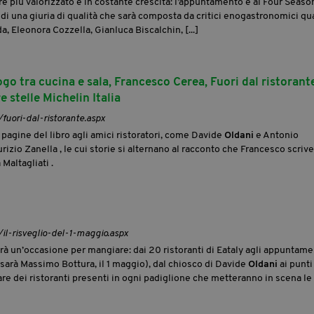
 più valorizzato e in costante crescita: l’appuntamento è al Four Seaso
 di una giuria di qualità che sarà composta da critici enogastronomici qua
, Eleonora Cozzella, Gianluca Biscalchin, [...]
ogo tra cucina e sala, Francesco Cerea, Fuori dal ristorant
e stelle Michelin Italia
/fuori-dal-ristorante.aspx
 pagine del libro agli amici ristoratori, come Davide
Oldani
e Antonio
urizio Zanella , le cui storie si alternano al racconto che Francesco scrive
Maltagliati .
/il-risveglio-del-1-maggio.aspx
erà un’occasione per mangiare: dai 20 ristoranti di Eataly agli appuntame
 sarà Massimo Bottura, il 1 maggio), dal chiosco di Davide
Oldani
ai punti
lare dei ristoranti presenti in ogni padiglione che metteranno in scena le