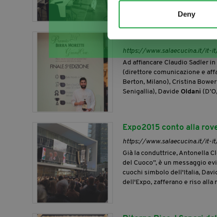
Deny
Il Premio Birra Moretti 
https://www.salaecucina.it/it-i
Ad affiancare Claudio Sadler in
(direttore comunicazione e affar
Berton, Milano), Cristina Bowe
Senigallia), Davide
Oldani
(D’O,
Expo2015 conto alla roves
https://www.salaecucina.it/it-i
Già la conduttrice, Antonella Cl
del Cuoco”, è un messaggio evid
cuochi simbolo dell'Italia, Dav
dell'Expo, zafferano e riso alla 