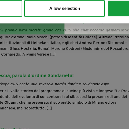
Allow selection
Grand Cru 2015 allo chef Riccardo Gasparri
t/il-premio-birra-moretti-grand-cru-2015-allo-chef-riccardo-gasparri.aspx
 giuria c’erano Paolo Marchi (patron di Identità Golose), Alfredo Pratolo
i istituzionali di Heineken Italia), e gli chef Andrea Berton (Ristorante
rman (Glass Hostaria, Roma), Moreno Cedroni (Madonnina del Pescatore
 Cornaredo), Viviana Varese [...]
cia, parola d'ordine Solidarietà!
t/expo2015-conto-alla-rovescia-parola-dordine-solidarieta.aspx
erici , volto storico del programma di cucina più visto e longevo “La Pro
ente della volontà di concentrarsi sul cibo, così la presenza di uno dei
ide
Oldani
, che ha preparato il suo piatto simbolo di Milano ed ora
milanese, ma, soprattutto, [...]