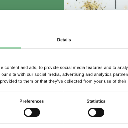
Details
e content and ads, to provide social media features and to analy
Risultati: 102 - pag 5/11
«
1
2
3
4
5
»
 our site with our social media, advertising and analytics partn
ltime novita nel
 provided to them or that they’ve collected from your use of their
 food.
la
Preferences
Statistics
/percorsi-di-gusto-laquila.aspx
 Padoan e da Davide
Oldani
per aggiungere ancor di più alla sua esperie
si finalmente con forni e fornelli.