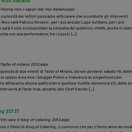
 Riso Italiano
ritorna-rice-i-sapori-del-riso-italiano.aspx
 curiosità dei lettori possiamo anticipare che a condurre gli interventi
Riso sarà Patrizio Roversi , per i più anziani Lupo Solitario, per i più
 sarà il solo a conquistare la simpatia del pubblico, infatti, anche il com
sta con una performance; tra i cuochi [...]
t/taste-of-milano-2012.aspx
onista di due eventi di Taste of Milano, da non perdere: sabato 19, dalle
o lo spazio Arca Inox i blogger Pietro e Francesca di singerfood.com
llo attraverso alcune particolari e gustose ricette; domenica 20, dalle or
nterverrà al Taste Hub, accanto allo Chef Davide [...]
ing 2013?
/chi-sara-il-king-of-catering-2013.aspx
 il titolo di King of Catering , il concorso che per il terzo anno da voce