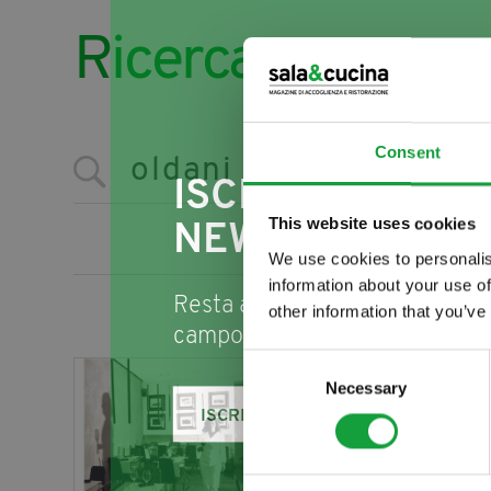
Ricerca
Consent
ISCRIVITI ALLA
This website uses cookies
NEWSLETTER
We use cookies to personalis
information about your use of
Resta aggiornato su tutte le u
other information that you’ve
campo della ristorazione e del
Consent
Percorsi di Gusto, L'Aqui
Necessary
Selection
https://www.salaecucina.it/it-it
ISCRIVITI
E’ andata per un po’ da Simone
di sommelier e di chef e misurar