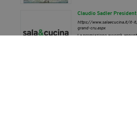
Claudio Sadler President
https://www.salaecucina.it/it-it
grand-cru.aspx
La premiazione avverrà, appunt
della ristorazione italiana a pa
Scala – Milano, Cristina Bowerm
(Viterbo), Nino Di Costanzo de I
Salon du Chocolat, a Mil
https://www.salaecucina.it/it-i
Insieme a lui Ernst Knam, Gualt
Besuschio e Simone Salvini.