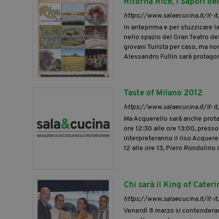
Ritorna Rice, I Sapori del
https://www.salaecucina.it/it-it/
In anteprima e per stuzzicare la
nello spazio del Gran Teatro del 
giovani Turista per caso, ma non
Alessandro Fullin sarà protagoni
Taste of Milano 2012
https://www.salaecucina.it/it-i
Ma Acquerello sarà anche protag
ore 12:30 alle ore 13:00, press
interpreteranno il riso Acquere
12 alle ore 13, Piero Rondolino i
Chi sarà il King of Cater
https://www.salaecucina.it/it-it
Venerdì 8 marzo si contenderanno