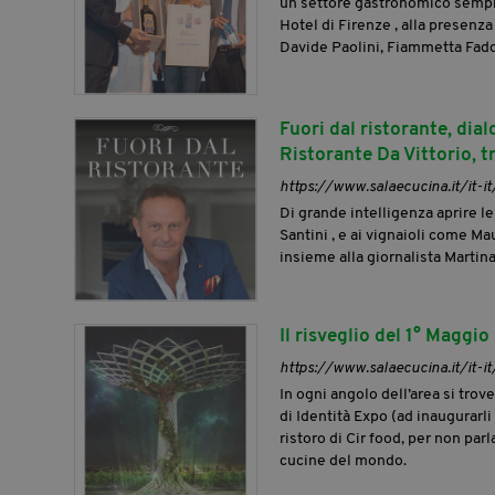
un settore gastronomico sempre
Hotel di Firenze , alla presenza
Davide Paolini, Fiammetta Fadda
Fuori dal ristorante, dial
Ristorante Da Vittorio, tr
https://www.salaecucina.it/it-it
Di grande intelligenza aprire le
Santini , e ai vignaioli come Ma
insieme alla giornalista Martina 
Il risveglio del 1° Maggio
https://www.salaecucina.it/it-it
In ogni angolo dell’area si trov
di Identità Expo (ad inaugurarli
ristoro di Cir food, per non par
cucine del mondo.