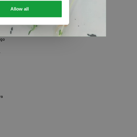
Allow all
ngo
,
va