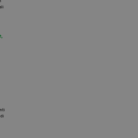
n
li
e,
nti
 di