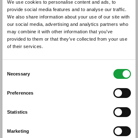
We use cookies to personalise content and ads, to
provide social media features and to analyse our traffic.
We also share information about your use of our site with
our social media, advertising and analytics partners who
may combine it with other information that you’ve
Risultati: 2 - pag 1/1
provided to them or that they’ve collected from your use
of their services.
«
1
»
ISCRIVITI ALLA NEWSLETTER
Consent
Necessary
Resta aggiornato su tutte le ultime novita nel campo
Selection
della ristorazione e del food.
Preferences
ISCRIVITI
Statistics
Marketing