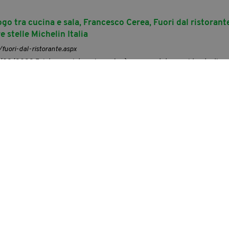
ogo tra cucina e sala, Francesco Cerea, Fuori dal ristorant
e stelle Michelin Italia
/fuori-dal-ristorante.aspx
2/2022 Esiste una ristorazione che è sempre stata considerata di se
ing, degli eventi. ... Fuori dal
ristorante
, in alcune pagine, non ha nulla 
 mentre in altre descrive la forza che viene dalla storia di questa
a
t/articoli-magazine-viaggio-a-bocca-di-magra-v1.aspx
su Bocca di Magra scrive un racconto (ne parla anche Elio Vittorini);
Vittor
io Trevisani, fondatore del “Calendario del Popolo” (una delle più longeve
); Giuseppe Trevisani, caporedattore del “Resto del Carlino”, realizzatore