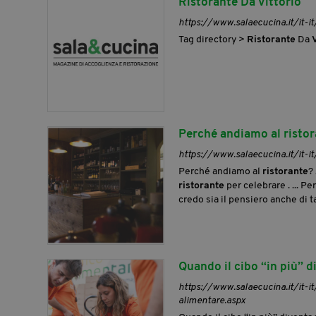
Ristorante Da Vittorio
https://www.salaecucina.it/it-it/
Tag directory >
Ristorante
Da
V
Perché andiamo al risto
https://www.salaecucina.it/it-i
Perché andiamo al
ristorante
?
ristorante
per celebrare . ... Pe
credo sia il pensiero anche di ta
Quando il cibo “in più” d
https://www.salaecucina.it/it-i
alimentare.aspx