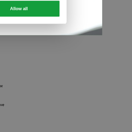
Allow all
px
ove