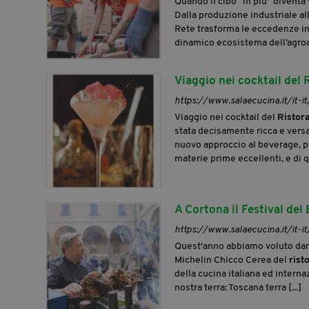
Quando il cibo “in più” diventa
Dalla produzione industriale alla
Rete trasforma le eccedenze in 
dinamico ecosistema dell’agroal
Viaggio nei cocktail del 
https://www.salaecucina.it/it-it
Viaggio nei cocktail del
Ristor
stata decisamente ricca e versat
nuovo approccio al beverage, p
materie prime eccellenti, e di qu
A Cortona il Festival del
https://www.salaecucina.it/it-i
Quest'anno abbiamo voluto dare 
Michelin Chicco Cerea del
rist
della cucina italiana ed interna
nostra terra: Toscana terra [...]