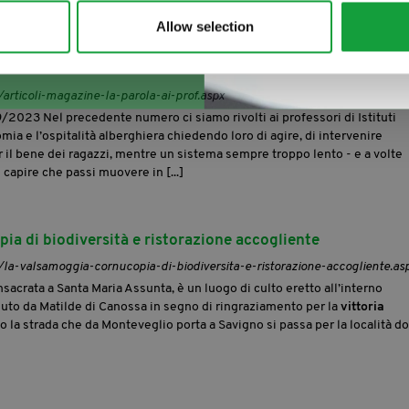
Allow selection
/articoli-magazine-la-parola-ai-prof.aspx
/2023 Nel precedente numero ci siamo rivolti ai professori di Istituti
ia e l’ospitalità alberghiera chiedendo loro di agire, di intervenire
r il bene dei ragazzi, mentre un sistema sempre troppo lento - e a volte
 capire che passi muovere in [...]
ia di biodiversità e ristorazione accogliente
t/la-valsamoggia-cornucopia-di-biodiversita-e-ristorazione-accogliente.as
sacrata a Santa Maria Assunta, è un luogo di culto eretto all’interno
luto da Matilde di Canossa in segno di ringraziamento per la
vittoria
o la strada che da Monteveglio porta a Savigno si passa per la località d