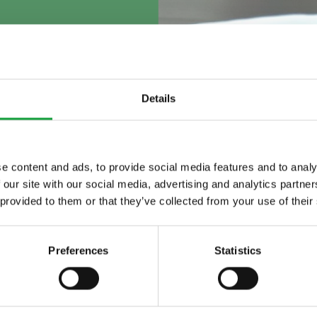
Details
e content and ads, to provide social media features and to analy
Risultati: 256 - pag 2/26
«
1
2
3
4
5
»
 our site with our social media, advertising and analytics partn
ltime novita nel
 provided to them or that they’ve collected from your use of their
 food.
rdisce a Terrazza Oliva
Preferences
Statistics
/articoli-magazine-lo-chef-jacopo-iecci-esordisce-a-terrazza-oliva.aspx
io questo spazio si trasforma in Club (discoteca) e poi si declina in
 precisa e street food di qualità, senza contare la possibilità di ospita
rali, musicali, sportivi…), da giugno a settembre, da mattino a sera.