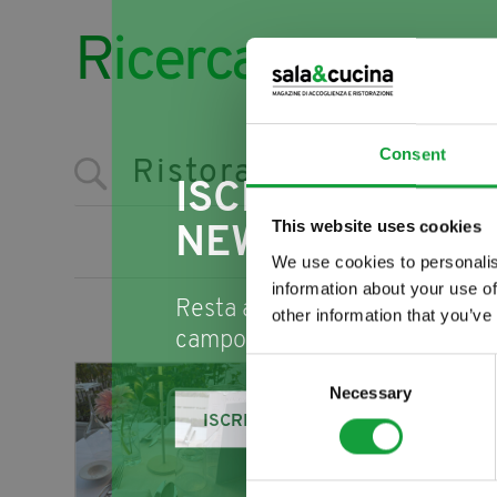
Ricerca
Consent
ISCRIVITI ALLA
This website uses cookies
NEWSLETTER
We use cookies to personalis
information about your use of
Resta aggiornato su tutte le u
other information that you’ve
campo della ristorazione e del
Consent
Lo chef Jacopo Lecci eso
Necessary
Selection
https://www.salaecucina.it/it-it
ISCRIVITI
Da Cocktail bar quale è all’iniz
ristorante
con una sua anima ben
eventi di qualsiasi natura (teat