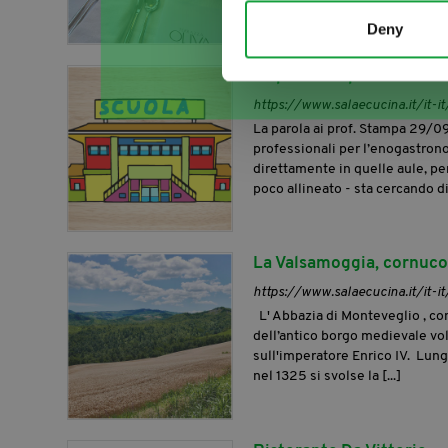
Deny
La parola ai prof.
https://www.salaecucina.it/it-it
La parola ai prof. Stampa 29/09
professionali per l’enogastronom
direttamente in quelle aule, pe
poco allineato - sta cercando di
La Valsamoggia, cornucop
https://www.salaecucina.it/it-i
L' Abbazia di Monteveglio , con
dell’antico borgo medievale vo
sull'imperatore Enrico IV. Lung
nel 1325 si svolse la [...]