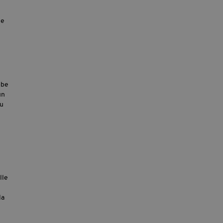
 e
bbe
un
su
lle
la