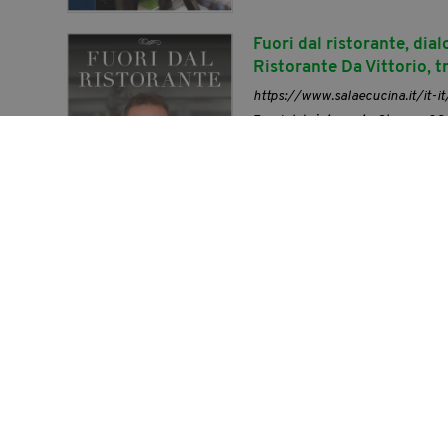
Fuori dal ristorante, dial
Ristorante Da Vittorio, tr
https://www.salaecucina.it/it-it
Fuori dal
ristorante
Stampa 08/0
B: quella dei banchetti, del cater
invidiare ai thriller più famosi,
straordinaria famiglia della [...]
Viaggio a Bocca di Magr
https://www.salaecucina.it/it-i
Si tratta di Mario Soldati, che 
Sereni, poeta e scrittore; Giul
riviste culturali della sinistra
della prima [...]