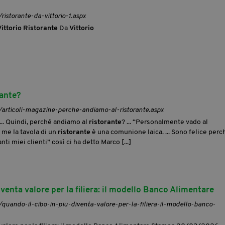
ristorante-da-vittorio-1.aspx
ittorio
Ristorante
Da
Vittorio
rante?
t/articoli-magazine-perche-andiamo-al-ristorante.aspx
 ... Quindi, perché andiamo al
ristorante
? ... “Personalmente vado al
r me la tavola di un
ristorante
è una comunione laica. ... Sono felice perc
nti miei clienti” così ci ha detto Marco [...]
iventa valore per la filiera: il modello Banco Alimentare
t/quando-il-cibo-in-piu-diventa-valore-per-la-filiera-il-modello-banco-