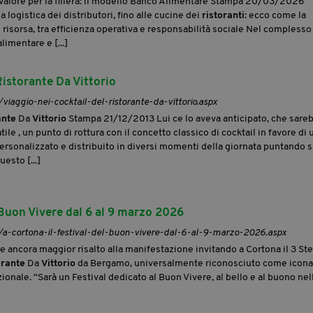
 valore per la filiera: il modello Banco Alimentare Stampa 20/03/2026
 logistica dei distributori, fino alle cucine dei
ristoranti
: ecco come la
risorsa, tra efficienza operativa e responsabilità sociale Nel complesso
imentare e [...]
Ristorante Da Vittorio
/viaggio-nei-cocktail-del-ristorante-da-vittorio.aspx
ante
Da
Vittorio
Stampa 21/12/2013 Lui ce lo aveva anticipato, che sare
ile , un punto di rottura con il concetto classico di cocktail in favore di 
ersonalizzato e distribuito in diversi momenti della giornata puntando 
esto [...]
 Buon Vivere dal 6 al 9 marzo 2026
t/a-cortona-il-festival-del-buon-vivere-dal-6-al-9-marzo-2026.aspx
ancora maggior risalto alla manifestazione invitando a Cortona il 3 Ste
orante
Da
Vittorio
da Bergamo, universalmente riconosciuto come icona
zionale. “Sarà un Festival dedicato al Buon Vivere, al bello e al buono nel