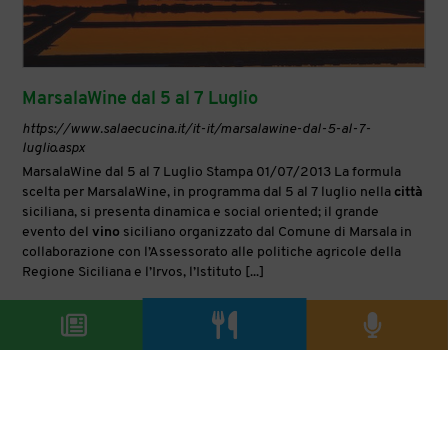
MarsalaWine dal 5 al 7 Luglio
https://www.salaecucina.it/it-it/marsalawine-dal-5-al-7-
luglio.aspx
MarsalaWine dal 5 al 7 Luglio Stampa 01/07/2013 La formula
scelta per MarsalaWine, in programma dal 5 al 7 luglio nella
città
siciliana, si presenta dinamica e social oriented; il grande
evento del
vino
siciliano organizzato dal Comune di Marsala in
collaborazione con l’Assessorato alle politiche agricole della
Regione Siciliana e l’Irvos, l’Istituto [...]