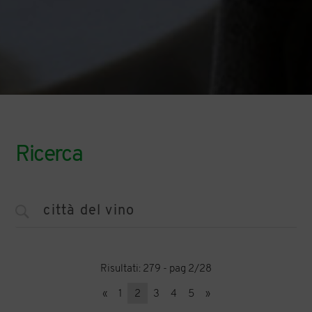
Ricerca
Risultati: 279 - pag 2/28
«
1
2
3
4
5
»