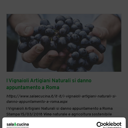
I Vignaioli Artigiani Naturali si danno
appuntamento a Roma
https://www.salaecucina.it/it-it/i-vignaioli-artigiani-naturali-si-
danno-appuntamento-a-roma.aspx
I Vignaioli Artigiani Naturali si danno appuntamento a Roma
Stampa 15/03/2018
Vino
naturale e agricoltura sostenibile
sono gli ingredienti di VAN- Vignaioli Artigiani Naturali , la
kermesse enologica che il 17 e 18 marzo affollerà gli spazi
Città