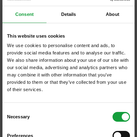
dell'Altra Economia di Roma . I vini naturali sono quei vini
realizzati senza additivi chimici, né solfiti né [...]
Consent
Details
About
This website uses cookies
We use cookies to personalise content and ads, to
provide social media features and to analyse our traffic.
We also share information about your use of our site with
our social media, advertising and analytics partners who
may combine it with other information that you’ve
provided to them or that they’ve collected from your use
of their services.
Il vino ambasciatore dell’eccellenza made in
ISCRIVITI ALLA NEWSLETTER
Italy ad Expo 2015
Consent
Necessary
https://www.salaecucina.it/it-it/il-vino-ambasciatore-
Resta aggiornato su tutte le ultime novita nel campo
Selection
delleccellenza-made-in-italy-ad-expo-2015.aspx
della ristorazione e del food.
Si parlerà di prodotto ma anche di turismo enologico,
città
e
Preferences
strade del
vino
, cultura del territorio e delle bellezze italiane