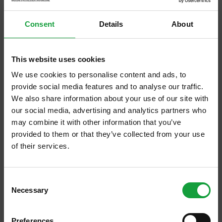
collaborazione con la Regione e tutti gli attori del comparto
olivicolo [...]
Consent
Details
About
This website uses cookies
We use cookies to personalise content and ads, to
provide social media features and to analyse our traffic.
We also share information about your use of our site with
our social media, advertising and analytics partners who
may combine it with other information that you’ve
provided to them or that they’ve collected from your use
of their services.
Mastro Birrai Umbri inaugura l' Umbria Beer Fest
ISCRIVITI ALLA NEWSLETTER
2018
Consent
Necessary
https://www.salaecucina.it/it-it/mastro-birrai-umbri-inaugura-l-
Resta aggiornato su tutte le ultime novita nel campo
Selection
umbria-beer-fest-2018.aspx
della ristorazione e del food.
Mastro Birrai Umbri inaugura l'
Umbria
Beer Fest 2018 Stampa
Preferences
12/06/2018 L’
Umbria
Beer Fest , in programma dal 15 al 17