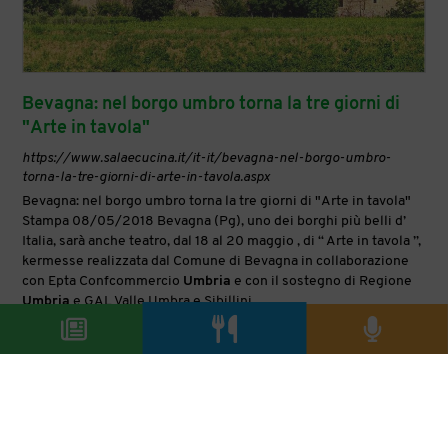
Bevagna: nel borgo umbro torna la tre giorni di
"Arte in tavola"
https://www.salaecucina.it/it-it/bevagna-nel-borgo-umbro-
torna-la-tre-giorni-di-arte-in-tavola.aspx
Bevagna: nel borgo umbro torna la tre giorni di "Arte in tavola"
Stampa 08/05/2018 Bevagna (Pg), uno dei borghi più belli d’
Italia, sarà anche teatro, dal 18 al 20 maggio , di “ Arte in tavola ”,
kermesse realizzata dal Comune di Bevagna in collaborazione
con Epta Confcommercio
Umbria
e con il sostegno di Regione
Umbria
e GAL Valle Umbra e Sibillini.