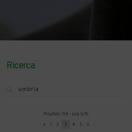
Ricerca
Risultati: 154 - pag 3/16
«
1
2
3
4
5
»