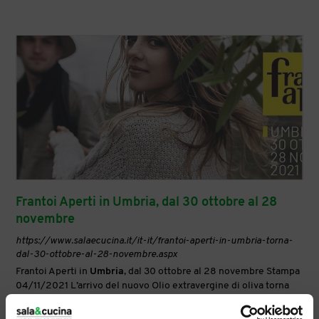
Frantoi Aperti in Umbria, dal 30 ottobre al 28
novembre
https://www.salaecucina.it/it-it/frantoi-aperti-in-umbria-torna-
dal-30-ottobre-al-28-novembre.aspx
Frantoi Aperti in
Umbria
, dal 30 ottobre al 28 novembre Stampa
04/11/2021 L’arrivo del nuovo Olio extravergine di oliva torna
sotto i riflettori di Frantoi Aperti in
Umbria
, evento organizzato
dall’ Associazione Strada dell’olio evo Dop
Umbria
in