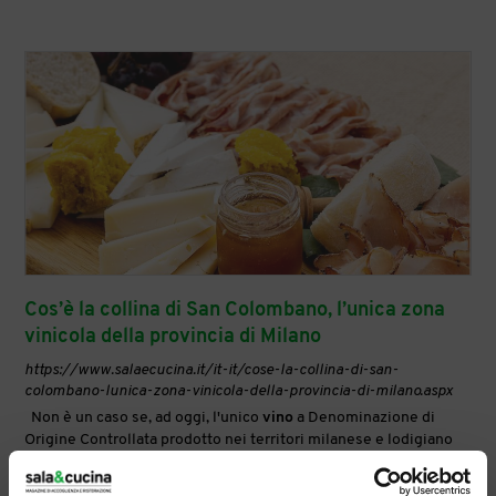
Cos’è la collina di San Colombano, l’unica zona
vinicola della provincia di Milano
https://www.salaecucina.it/it-it/cose-la-collina-di-san-
colombano-lunica-zona-vinicola-della-provincia-di-milano.aspx
Non è un caso se, ad oggi, l'unico
vino
a Denominazione di
Origine Controllata prodotto nei territori milanese e lodigiano
sia il San Colombano DOC. ... Un approccio che intreccia
ecologia e valorizzazione del paesaggio, producendo ricadute