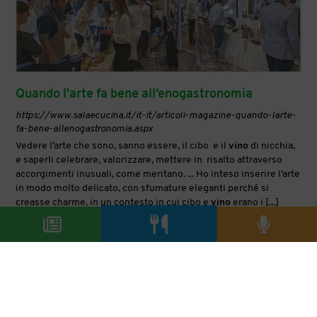
Quando l’arte fa bene all’enogastronomia
https://www.salaecucina.it/it-it/articoli-magazine-quando-larte-
fa-bene-allenogastronomia.aspx
Vedere l’arte che sono, sanno essere, il cibo e il
vino
di nicchia,
e saperli celebrare, valorizzare, mettere in risalto attraverso
accorgimenti inusuali, come meritano. ... Ho inteso inserire l’arte
in modo molto delicato, con sfumature eleganti perché si
creasse charme, in un contesto in cui cibo e
vino
erano i [...]