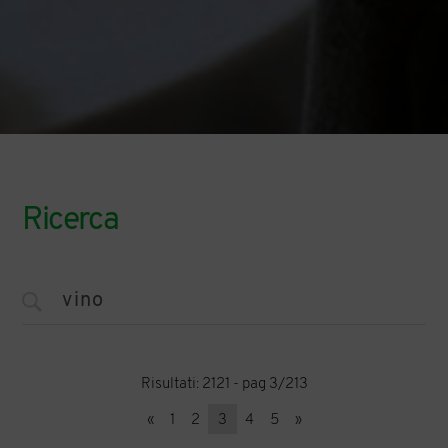
Ricerca
Risultati: 2121 - pag 3/213
«
1
2
3
4
5
»