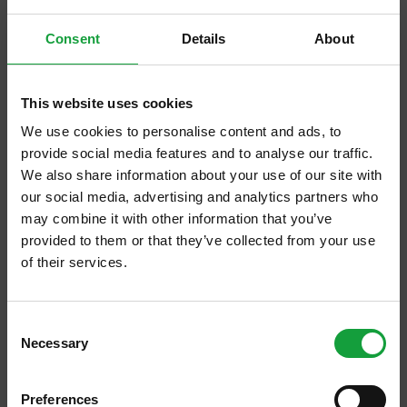
concrete tanto sulla qualità ambientale quanto sulla
riconoscibilità del
vino
prodotto [...]
Consent
Details
About
This website uses cookies
We use cookies to personalise content and ads, to
provide social media features and to analyse our traffic.
We also share information about your use of our site with
our social media, advertising and analytics partners who
may combine it with other information that you’ve
provided to them or that they’ve collected from your use
of their services.
L’enigma del disgusto
ISCRIVITI ALLA NEWSLETTER
https://www.salaecucina.it/it-it/articoli-magazine-lenigma-del-
Consent
disgusto.aspx
Necessary
Resta aggiornato su tutte le ultime novita nel campo
Selection
via%3Dihub a cura di Stefania Pompele Tecnico per il processo
della ristorazione e del food.
agroalimentare, un po' di corsi sull'assaggio del
vino
e una
Preferences
specializzazione in analisi sensoriale.