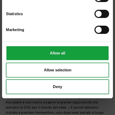
ISCRIVITI
Statistics
Marketing
Allow all
Allow selection
Andrea Cecchi
https://www.salaecucina.it/it-it/articoli-magazine-andrea-
cecchi.aspx
Deny
Sapeva che il
vino
, a differenza di oggi, non si progettava, si
doveva solo conoscere la terra buona per il vigneto. ... Furono
mio padre e mio nonno a capire la grande opportunità che
avevano le DOC per il mondo del
vino
. ... E quindi abbiamo
iniziato a piantare Vermentino, solo dopo aver parlato a lungo