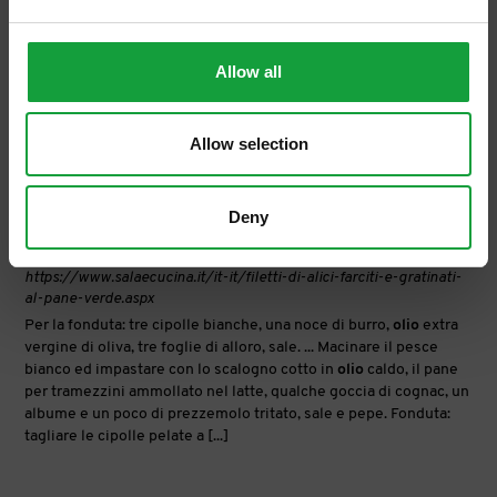
Allow all
Allow selection
Deny
Filetti di alici farciti e gratinati al pane verde
https://www.salaecucina.it/it-it/filetti-di-alici-farciti-e-gratinati-
al-pane-verde.aspx
Per la fonduta: tre cipolle bianche, una noce di burro,
olio
extra
vergine di oliva, tre foglie di alloro, sale. ... Macinare il pesce
bianco ed impastare con lo scalogno cotto in
olio
caldo, il pane
per tramezzini ammollato nel latte, qualche goccia di cognac, un
albume e un poco di prezzemolo tritato, sale e pepe. Fonduta:
tagliare le cipolle pelate a [...]