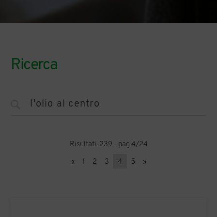
Ricerca
Risultati: 239 - pag 4/24
«
1
2
3
4
5
»