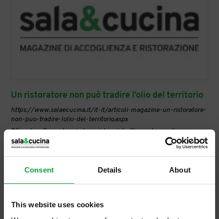
Un ristoratore non può tradire l’olio del territorio
https://www.salaecucina.it/it-it/articoli-magazine-un-ristoratore-
non-puo-tradire-lolio-del-territorio.aspx
Olio
q.b. ... Da parte mia ho evidenziato l’importanza di un
negozio d’
olio
in
centro
città, in una prestigiosa e
frequentatissima località turistica. ... L’
olio
del territorio nel
territorio. ... Il concetto è: purché sia
olio
. ... Se [...]
Consent
Details
About
This website uses cookies