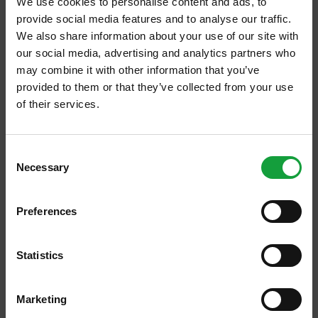
We use cookies to personalise content and ads, to
provide social media features and to analyse our traffic.
We also share information about your use of our site with
our social media, advertising and analytics partners who
may combine it with other information that you’ve
provided to them or that they’ve collected from your use
of their services.
All’ora dell’happy hour i riflettori si accendono
ISCRIVITI ALLA NEWSLETTER
sull’olio novello
Consent
https://www.salaecucina.it/it-it/allora-dellhappy-hour-i-riflettori-
Necessary
Resta aggiornato su tutte le ultime novita nel campo
Selection
si-accendono-sullolio-novello.aspx
della ristorazione e del food.
All’ora dell’happy hour i riflettori si accendono
sull’olio
novello
Stampa 22/11/2013 Roma . All’ora dell’happy hour i riflettori si
Preferences
accendono
sull’olio
novello in una saporita presentazione-
ISCRIVITI
degustazione organizzata da Confagricoltura nella propria sede.
... Ha sottolineato Donato Rossi: «
L’olio
novello, appena uscito
Statistics
dal frantoio, ha un [...]
Marketing