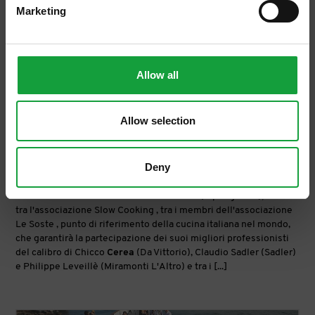
Marketing
Allow all
Allow selection
GourmArte festival 2017: l'Italia che fa
innamorare
Deny
https://www.salaecucina.it/it-it/gourmarte-festival-2017-litalia-
che-fa-innamorare.aspx
Una maratona di 24 “alchimisti dei sensi” (8 per giorno), scelti
tra l'associazione Slow Cooking , tra i membri dell'associazione
Le Soste , punto di riferimento della cucina italiana nel mondo,
che garantirà la partecipazione dei suoi migliori professionisti
del calibro di Chicco
Cerea
(Da Vittorio), Claudio Sadler (Sadler)
e Philippe Leveillè (Miramonti L'Altro) e tra i [...]