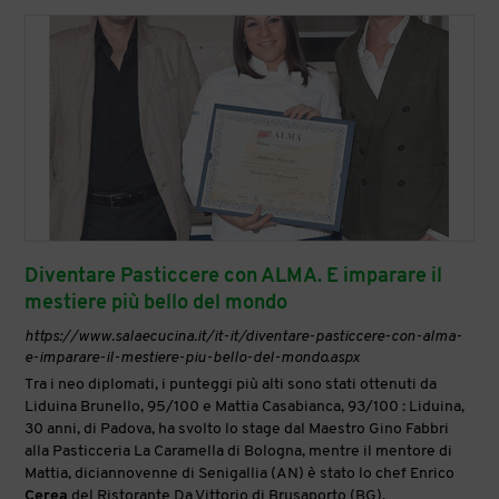
Diventare Pasticcere con ALMA. E imparare il
mestiere più bello del mondo
https://www.salaecucina.it/it-it/diventare-pasticcere-con-alma-
e-imparare-il-mestiere-piu-bello-del-mondo.aspx
Tra i neo diplomati, i punteggi più alti sono stati ottenuti da
Liduina Brunello, 95/100 e Mattia Casabianca, 93/100 : Liduina,
30 anni, di Padova, ha svolto lo stage dal Maestro Gino Fabbri
alla Pasticceria La Caramella di Bologna, mentre il mentore di
Mattia, diciannovenne di Senigallia (AN) è stato lo chef Enrico
Cerea
del Ristorante Da Vittorio di Brusaporto (BG).