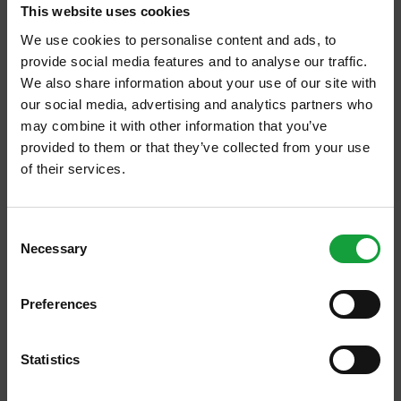
This website uses cookies
We use cookies to personalise content and ads, to
provide social media features and to analyse our traffic.
We also share information about your use of our site with
our social media, advertising and analytics partners who
may combine it with other information that you’ve
provided to them or that they’ve collected from your use
of their services.
ISCRIVITI ALLA NEWSLETTER
Consent
ViniVeri secondo natura
Necessary
Resta aggiornato su tutte le ultime novita nel campo
Selection
https://www.salaecucina.it/it-it/viniveri-secondo-natura.aspx
della ristorazione e del food.
ViniVeri secondo natura Stampa 12/03/2014 Torna ViniVeri
2014-Vini secondo Natura, a
Cerea
dal 5 al 7 aprile.
Preferences
ISCRIVITI
Statistics