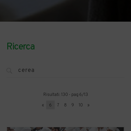
Ricerca
Risultati: 130 - pag 6/13
«
6
7
8
9
10
»