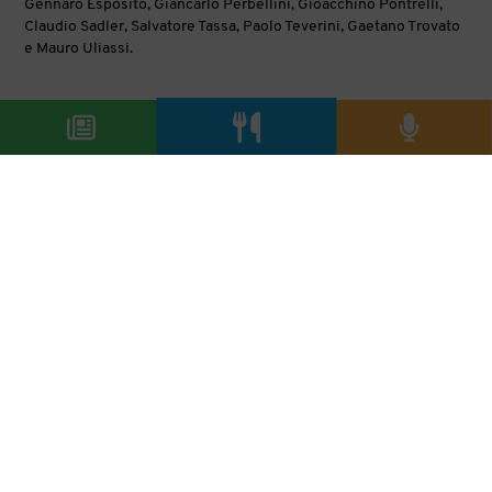
Gennaro Esposito, Giancarlo Perbellini, Gioacchino Pontrelli,
Claudio Sadler, Salvatore Tassa, Paolo Teverini, Gaetano Trovato
e Mauro Uliassi.
60 stelle Michelin per S.Pellegrino Sapori Ticino
https://www.salaecucina.it/it-it/60-stelle-michelin-per-
spellegrino-sapori-ticino.aspx
Il calendario prosegue con gli altri tristellati italiani: Niko
Romito del Reale di Castel di Sangro, il 10 maggio , e i fratelli