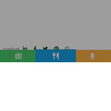
condividi
precedente:
usa: sì anche all’export della bresaola
successivo:
due nuove ricette in casa barilla
archivio articoli