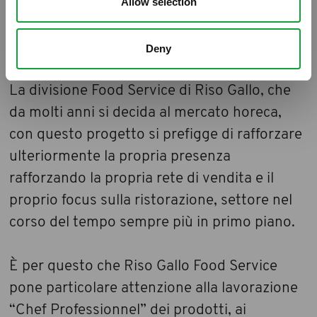
Allow selection
la distribuzione di servizi nel canale horeca
con Ponti SPA, fiore all’occhiello dell’aceto e
delle conserve vegetali made in Italy.
Deny
La divisione Food Service di Riso Gallo, che
da molti anni si decida al mercato horeca,
con questo progetto si prefigge di rafforzare
ulteriormente la propria presenza
rafforzando la propria rete di vendita e il
proprio focus sulla ristorazione, settore nel
corso del tempo sempre più in primo piano.
È per questo che Riso Gallo Food Service
pone particolare attenzione alla lavorazione
“Chef Professionnel” dei prodotti, ai