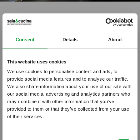
tag directory
>
riso nuvola
riso nuvola
Consent
Details
About
This website uses cookies
Di seguito tutti i contenuti taggati con:
riso nuvola
We use cookies to personalise content and ads, to
provide social media features and to analyse our traffic.
PODCAST
We also share information about your use of our site with
our social media, advertising and analytics partners who
may combine it with other information that you’ve
provided to them or that they’ve collected from your use
of their services.
ISCRIVITI ALLA NEWSLETTER
Consent