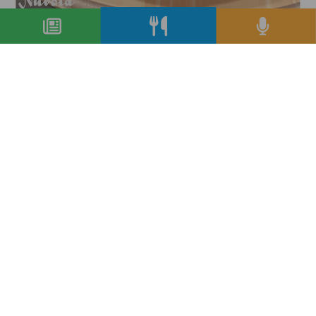
Riso Nuvola - Più di una ricetta - Ep. 2
condividi
Copyright © 2019-2026
Autorizzazione del Tribunale di Bologna Nr.8143 del 21/12/2010
Sala&Cucina è una rivista di Edizioni Catering S.r.l.
P.Iva 02233251202
Privacy policy
Cookie policy
Modifica impostazioni cookie