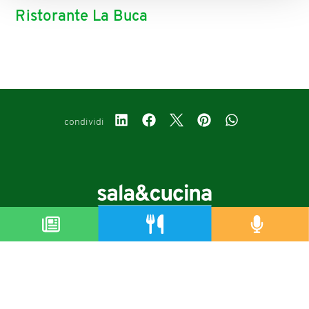
Ristorante La Buca
condividi
Copyright © 2019-2026
Autorizzazione del Tribunale di Bologna Nr.8143 del 21/12/2010
Sala&Cucina è una rivista di Edizioni Catering S.r.l.
P.Iva 02233251202
Privacy policy
Cookie policy
Modifica impostazioni cookie