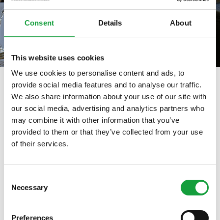
Consent
Details
About
This website uses cookies
We use cookies to personalise content and ads, to
provide social media features and to analyse our traffic.
We also share information about your use of our site with
tag directory
>
ristorante la buca
our social media, advertising and analytics partners who
may combine it with other information that you’ve
Ristorante La Buca
provided to them or that they’ve collected from your use
of their services.
ISCRIVITI ALLA NEWSLETTER
Di seguito tutti i contenuti taggati con:
Ristorante La Buca
Consent
Necessary
Resta aggiornato su tutte le ultime novita nel campo
Selection
della ristorazione e del food.
IL CIBO RACCONTATO, IL CIBO
RACCONTATO
Preferences