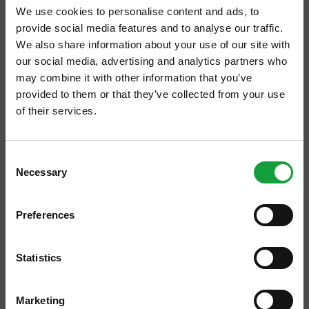
We use cookies to personalise content and ads, to
provide social media features and to analyse our traffic.
We also share information about your use of our site with
our social media, advertising and analytics partners who
may combine it with other information that you’ve
provided to them or that they’ve collected from your use
of their services.
ISCRIVITI ALLA NEWSLETTER
Consent
Necessary
Resta aggiornato su tutte le ultime novita nel campo
Selection
“Ogni pesce ha il suo sapore: poca cottura, una
della ristorazione e del food.
patata sopra e uno zucchino sotto, per non
Preferences
perdere il suo humus, e un sughettino di
ISCRIVITI
pomodoro.” La cucina spontanea quotidiana di
Statistics
Claudio Bossini.
Marketing