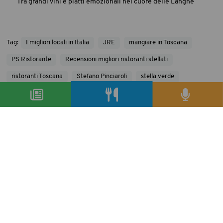
Tra grandi vini e piatti emozionali nel cuore delle Langhe
Tag:
I migliori locali in Italia
JRE
mangiare in Toscana
PS Ristorante
Recensioni migliori ristoranti stellati
ristoranti Toscana
Stefano Pinciaroli
stella verde
Tenuta Petriolo
precedente:
cos'è la biofilia?
successivo:
ristorante magnolia a cesenatico
il cibo raccontato
condividi