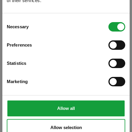
of their services.
ISCRIVITI ALLA NEWSLETTER
Consent
Necessary
Resta aggiornato su tutte le ultime novita nel campo
Selection
della ristorazione e del food.
Preferences
ISCRIVITI
Statistics
Marketing
IL CIBO RACCONTATO
Allow all
Allow selection