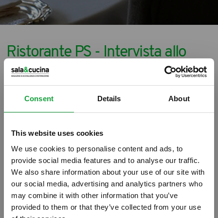
Ristorante PS - Intervista allo
Chef Patron Stefano Pinciaroli
12/03/2022
Consent
Details
About
Luigi Franchi, Direttore del magazine di
accoglienza e ristorazione "sala&cucina"
This website uses cookies
intervista lo Chef Patron Stefano Pinciaroli
We use cookies to personalise content and ads, to
provide social media features and to analyse our traffic.
del celebre ristorante stellato PS di Cerreto
We also share information about your use of our site with
Guidi, in provincia di Firenze.
our social media, advertising and analytics partners who
may combine it with other information that you’ve
provided to them or that they’ve collected from your use