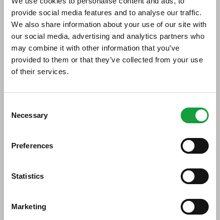
We use cookies to personalise content and ads, to
provide social media features and to analyse our traffic.
We also share information about your use of our site with
Di seguito tutti i contenuti taggati con:
our social media, advertising and analytics partners who
ristoranti Piacenza
may combine it with other information that you’ve
provided to them or that they’ve collected from your use
of their services.
PODCAST
ISCRIVITI ALLA NEWSLETTER
Consent
Necessary
Resta aggiornato su tutte le ultime novita nel campo
Selection
della ristorazione e del food.
Preferences
ISCRIVITI
Statistics
Marketing