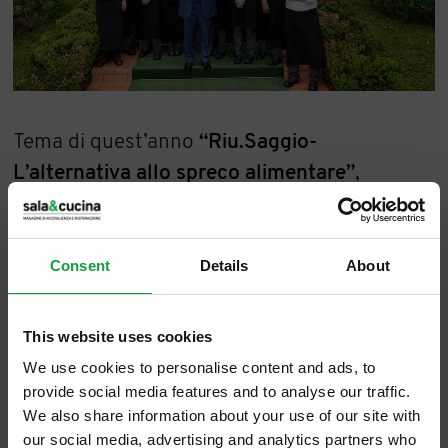
Tema di quest’anno
“Riu.Saggio-
L’alternativa allo spreco alimentare”
,
argomento di grande attualità e di riflessioni
per un uso consapevole e sostenibile del
cibo. Come ha affermato
Giuseppe Schipano
,
Consent
Details
About
direttore della scuola, “un tema importante
frutto di un anno di lavoro, iniziato dai primi
This website uses cookies
di ottobre, diventato la quotidianità degli
We use cookies to personalise content and ads, to
allievi“. Una questione cara a molti,
provide social media features and to analyse our traffic.
We also share information about your use of our site with
soprattutto ai grandi chef che negli ultimi
our social media, advertising and analytics partners who