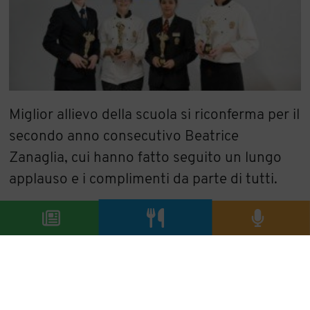
Miglior allievo della scuola si riconferma per il
secondo anno consecutivo Beatrice
Zanaglia, cui hanno fatto seguito un lungo
applauso e i complimenti da parte di tutti.
Alessio Covella, Matteo Di Pietro, Carlo
Bergonzi e Alessandro Ruggeri
sono
assegnatari di borse di studio per la
realizzazione di uno stage formativo
all’estero, nell’ambito del programma