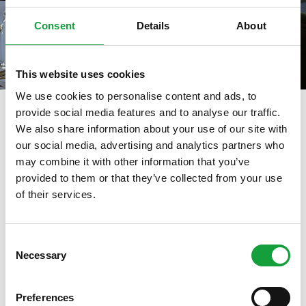
Consent
Details
About
This website uses cookies
We use cookies to personalise content and ads, to
provide social media features and to analyse our traffic.
We also share information about your use of our site with
our social media, advertising and analytics partners who
tag directory
>
rosè
may combine it with other information that you’ve
rosè
provided to them or that they’ve collected from your use
of their services.
ISCRIVITI ALLA NEWSLETTER
Di seguito tutti i contenuti taggati con:
rosè
Consent
Necessary
Resta aggiornato su tutte le ultime novita nel campo
Selection
ARTICOLI, ARTICOLI
della ristorazione e del food.
Preferences