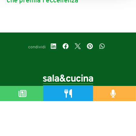
che premia l’eccellenza
condividi
Copyright © 2019-2026
Autorizzazione del Tribunale di Bologna Nr.8143 del 21/12/2010
Sala&Cucina è una rivista di Edizioni Catering S.r.l.
P.Iva 02233251202
Privacy policy
Cookie policy
Modifica impostazioni cookie