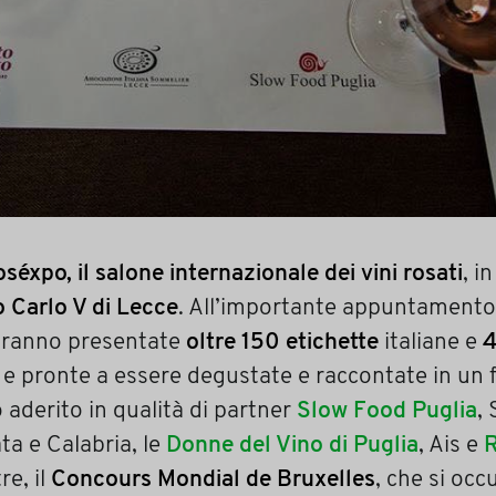
séxpo, il salone internazionale dei vini rosati
, i
o Carlo V di Lecce
. All’importante appuntamento
saranno presentate
oltre 150 etichette
italiane e
4
i e pronte a essere degustate e raccontate in un f
aderito in qualità di partner
Slow Food Puglia
,
ata e Calabria, le
Donne del Vino di Puglia
, Ais e
R
re, il
Concours Mondial de Bruxelles
, che si occ