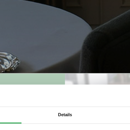
cce il salone
 dei vini rosati
Details