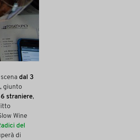
n scena
dal 3
, giunto
6 straniere
,
itto
 Slow Wine
adici del
uperà di