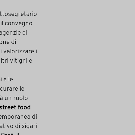
ottosegretario
8 il convegno
 agenzie di
ione di
 valorizzare i
ri vitigni e
i
e le
curare le
rà un ruolo
street food
ntemporanea di
tivo di sigari