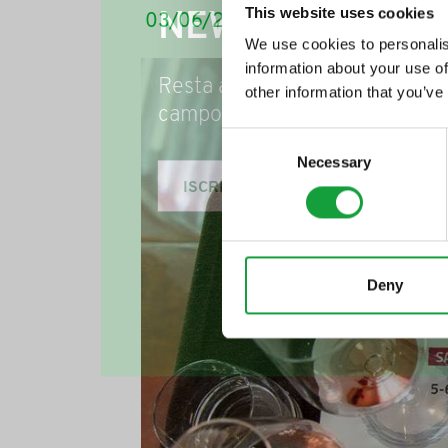
This website uses cookies
NEWSLETTER
03/06/2016
We use cookies to personalis
information about your use of
Resta aggiornato su tutte le u
other information that you’ve
campo della ristorazione e del
Consent
Necessary
Selection
ISCRIVITI
Deny