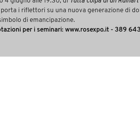
o 4 giugno alle 19.30, di
Tutta colpa di un Ruinart
 porta i riflettori su una nuova generazione di d
o simbolo di emancipazione.
notazioni per i seminari: www.rosexpo.it - 389 6
.it