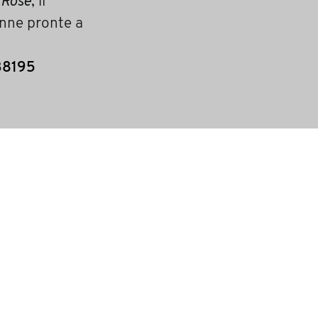
 Rosè
, il
onne pronte a
438195
archivio articoli