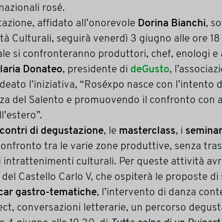
nazionali rosé.
tazione, affidato all’onorevole
Dorina Bianchi
, s
vità Culturali, seguirà venerdì 3 giugno alle ore 1
uale si confronteranno produttori, chef, enologi e
Ilaria Donateo
, presidente di
deGusto
, l’associaz
eato l’iniziativa, “Roséxpo nasce con l’intento di
nza del Salento e promuovendo il confronto con alt
ll’estero”.
ncontri di degustazione
, le
masterclass
, i
seminar
nfronto tra le varie zone produttive, senza tras
ntrattenimenti culturali. Per queste attività av
e del Castello Carlo V, che ospiterà le proposte di
ar gastro-tematiche
, l’intervento di danza co
ct, conversazioni letterarie, un percorso degusta