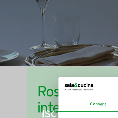
Roséxpo: a Le
internazionale
Consent
ISCRIVITI ALLA