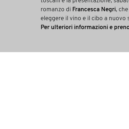
toscani e la presentazione, sabat
romanzo di
Francesca Negri
, che
eleggere il vino e il cibo a nuov
Per ulteriori informazioni e pre
Mariangela Molinari
mariangela.molinari@salaecucina
condividi
precedente:
rosa o grigio? integrale!
successivo:
vino forum a roma