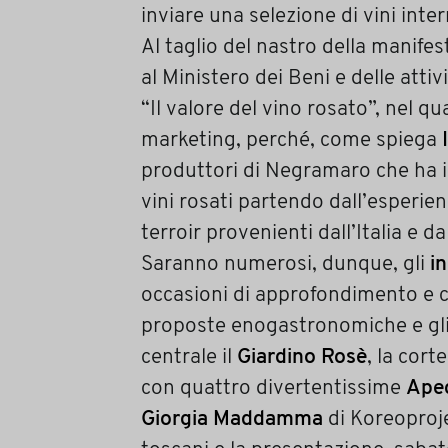
inviare una selezione di vini inter
Al taglio del nastro della manifes
al Ministero dei Beni e delle atti
“Il valore del vino rosato”, nel q
marketing, perché, come spiega
produttori di Negramaro che ha id
vini rosati partendo dall’esperie
terroir provenienti dall’Italia e da
Saranno numerosi, dunque, gli
i
occasioni di approfondimento e co
proposte enogastronomiche e gli i
centrale il
Giardino Rosè
, la cort
con quattro divertentissime
Apec
Giorgia Maddamma
di Koreoproje