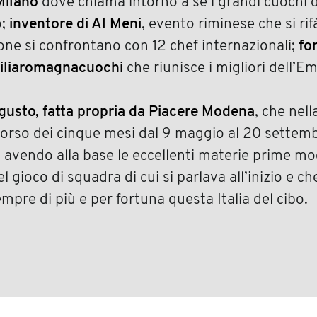
Milano
dove chiama intorno a sé i grandi cuochi 
o;
inventore di Al Meni
, evento riminese che si rifà
ione si confrontano con 12 chef internazionali;
fo
miliaromagnacuochi
che riunisce i migliori dell’
 gusto, fatta propria da Piacere Modena
, che nell
corso dei cinque mesi dal 9 maggio al 20 settemb
o, avendo alla base le eccellenti materie prime m
 gioco di squadra di cui si parlava all’inizio e ch
pre di più e per fortuna questa Italia del cibo.