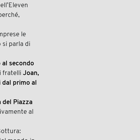
ell’Eleven
perché,
omprese le
si parla di
o al secondo
 fratelli
Joan,
 dal primo al
 del Piazza
tivamente al
Bottura: