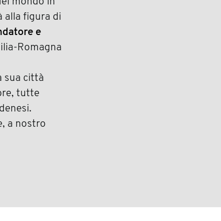
del mondo in
 alla figura di
ndatore e
Emilia-Romagna
a sua città
re, tutte
odenesi.
e, a nostro