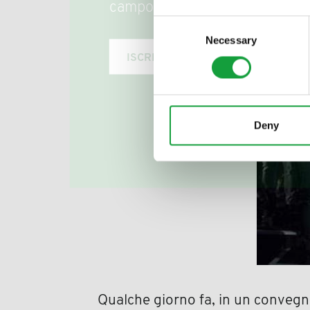
campo della ristorazione e del
Consent
Necessary
Selection
ISCRIVITI
Deny
Qualche giorno fa, in un convegno