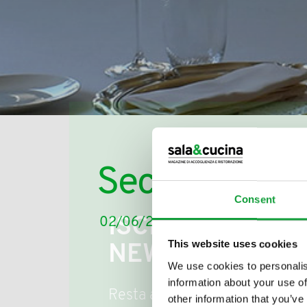
Secondo Mass
Consent
ISCRIVITI ALLA
02/06/2015
This website uses cookies
NEWSLETTER
We use cookies to personalis
information about your use of
Resta aggiornato su tutte le u
other information that you’ve