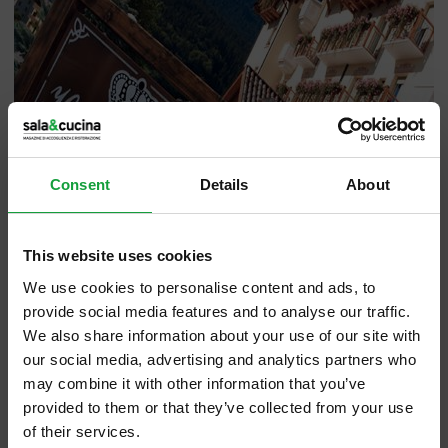
Consent
Details
About
This website uses cookies
We use cookies to personalise content and ads, to
provide social media features and to analyse our traffic.
We also share information about your use of our site with
our social media, advertising and analytics partners who
may combine it with other information that you’ve
Al Corona Dolomites Hotel di Andalo, per
provided to them or that they’ve collected from your use
partecipare con gusto al "Settembre
of their services.