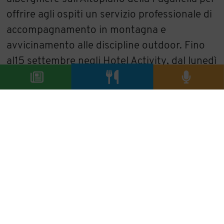
offrire agli ospiti un servizio professionale di
accompagnamento in montagna e
avvicinamento alle discipline outdoor. Fino
al15 settembre negli Hotel Activity, dal lunedì
al sabato, si potrà scegliere tra proposte e
programmi giornalieri incentrati sulle attività
all’aria aperta: passeggiate didattiche nei
boschi, ai piedi delle Dolomiti di Brenta e
sulla Paganella, escursioni ai rifugi del Brenta
e alle malghe, Nordic Walking, arrampicata,
mtb (free ride), al parco avventura Forest
Park di Pradèl, trekking al rifugio Pedrotti nel
cuore del Brenta, ferrata in valle del Sarca,
archeotrekking a Fai della Paganella, giro del