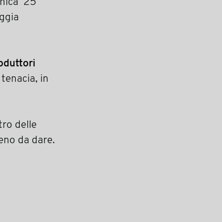
enica 25
oggia
oduttori
tenacia, in
ro delle
meno da dare.