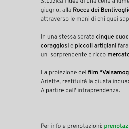
Stuzzica l’idea di una cena a lum
giugno, alla
Rocca dei Bentivogl
attraverso le mani di chi quei sapor
In una stessa serata
cinque cuoc
coraggiosi
e
piccoli artigiani
fara
un sorprendente e ricco
mercato
La proiezione del
film “Valsamogg
Ariette, restituirà la giusta inq
A partire dall' intraprendenza.
Per info e prenotazioni:
prenotaz