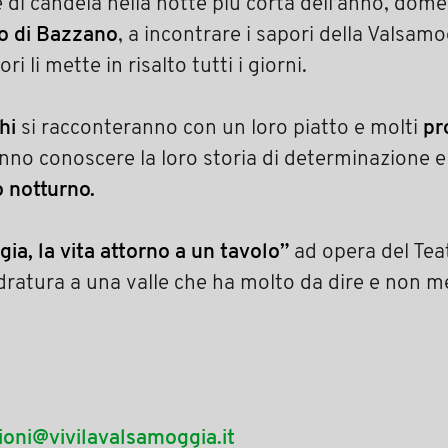
e di candela nella notte più corta dell’anno, dom
io di Bazzano
, a incontrare i sapori della Valsam
i li mette in risalto tutti i giorni.
hi
si racconteranno con un loro piatto e molti
pr
nno conoscere la loro storia di determinazione e 
 notturno.
ia, la vita attorno a un tavolo”
ad opera del Teat
uadratura a una valle che ha molto da dire e non 
ioni@vivilavalsamoggia.it