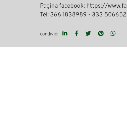
Pagina facebook: https://www.f
Tel: 366 1838989 - 333 506652
condividi
precedente:
off – ottaviano food festival, i
successivo:
premiato l'olio di semi di zucc
NEWSLETTE