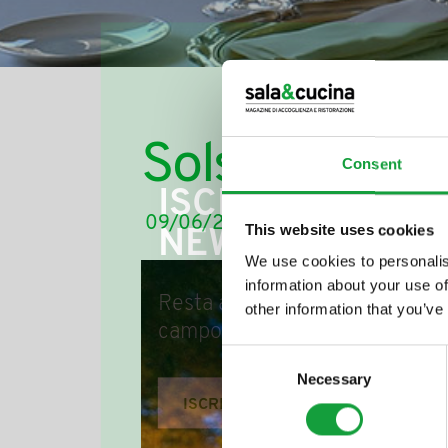
Solstizio d’est
Consent
ISCRIVITI ALLA
09/06/2017
This website uses cookies
NEWSLETTER
We use cookies to personalis
information about your use of
Resta aggiornato su tutte le u
other information that you’ve
campo della ristorazione e del
Consent
Necessary
Selection
ISCRIVITI