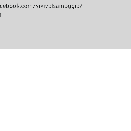
acebook.com/vivivalsamoggia/
1
l 18 e 19 giugno
a by zucchi
R
CONTATTI
TAG DIRECTORY
TOP RICERCHE
condividi