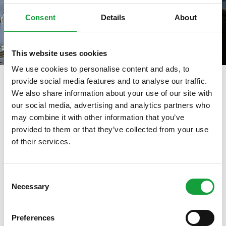
Consent
Details
About
This website uses cookies
We use cookies to personalise content and ads, to
provide social media features and to analyse our traffic.
We also share information about your use of our site with
our social media, advertising and analytics partners who
tag directory
>
sondaggio turismo
may combine it with other information that you’ve
sondaggio turismo
provided to them or that they’ve collected from your use
of their services.
ISCRIVITI ALLA NEWSLETTER
Di seguito tutti i contenuti taggati con:
Consent
sondaggio turismo
Necessary
Resta aggiornato su tutte le ultime novita nel campo
Selection
della ristorazione e del food.
ARTICOLI, ARTICOLI
Preferences