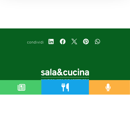
condividi
Copyright © 2019-2026
Autorizzazione del Tribunale di Bologna Nr.8143 del 21/12/2010
Sala&Cucina è una rivista di Edizioni Catering S.r.l.
P.Iva 02233251202
Privacy policy
Cookie policy
Modifica impostazioni cookie