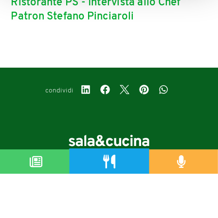
Ristorante PS - Intervista allo Chef
Patron Stefano Pinciaroli
condividi
Copyright © 2019-2026
Autorizzazione del Tribunale di Bologna Nr.8143 del 21/12/2010
Sala&Cucina è una rivista di Edizioni Catering S.r.l.
P.Iva 02233251202
Privacy policy
Cookie policy
Modifica impostazioni cookie