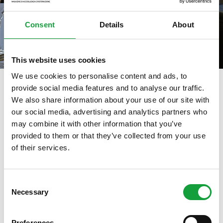
Consent
Details
About
This website uses cookies
We use cookies to personalise content and ads, to
provide social media features and to analyse our traffic.
We also share information about your use of our site with
tag directory
>
stella verde
our social media, advertising and analytics partners who
may combine it with other information that you’ve
stella verde
provided to them or that they’ve collected from your use
of their services.
ISCRIVITI ALLA NEWSLETTER
Di seguito tutti i contenuti taggati con:
stella verde
Consent
Necessary
Resta aggiornato su tutte le ultime novita nel campo
Selection
IL CIBO RACCONTATO, IL CIBO
della ristorazione e del food.
RACCONTATO
Preferences