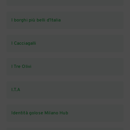
I borghi più belli d'Italia
I Cacciagalli
I Tre Olivi
I.T.A
Identità golose Milano Hub