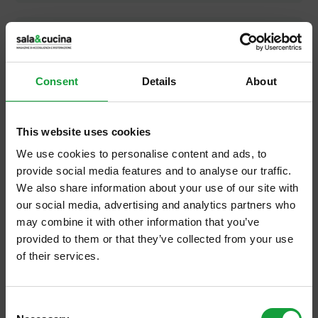
Hospitality 2022
Consent
Details
About
Hospitality Day
This website uses cookies
Hospitality Riva
We use cookies to personalise content and ads, to
provide social media features and to analyse our traffic.
We also share information about your use of our site with
our social media, advertising and analytics partners who
Hospite
may combine it with other information that you’ve
provided to them or that they’ve collected from your use
of their services.
Host
ISCRIVITI ALLA NEWSLETTER
Consent