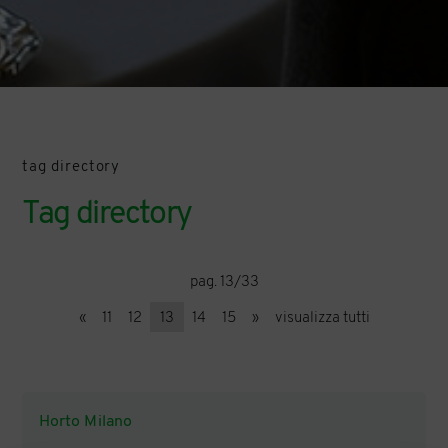
tag directory
Tag directory
pag. 13/33
«
11
12
13
14
15
»
visualizza tutti
Horto Milano