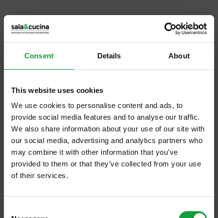
tajarin
Consent
Details
About
tappe RIstogolf
This website uses cookies
tartufo nero
We use cookies to personalise content and ads, to
provide social media features and to analyse our traffic.
We also share information about your use of our site with
our social media, advertising and analytics partners who
Taverna del Capitano
may combine it with other information that you’ve
provided to them or that they’ve collected from your use
of their services.
Taverna Santos
ISCRIVITI ALLA NEWSLETTER
Consent