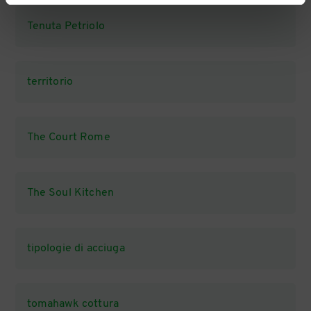
Tenuta Petriolo
territorio
The Court Rome
The Soul Kitchen
tipologie di acciuga
tomahawk cottura