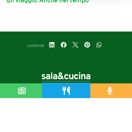
un viaggio. Anche nel tempo
condividi
Copyright © 2019-2026
Autorizzazione del Tribunale di Bologna Nr.8143 del 21/12/2010
Sala&Cucina è una rivista di Edizioni Catering S.r.l.
P.Iva 02233251202
Privacy policy
Cookie policy
Modifica impostazioni cookie