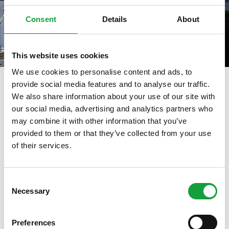
Consent
Details
About
This website uses cookies
We use cookies to personalise content and ads, to
provide social media features and to analyse our traffic.
We also share information about your use of our site with
our social media, advertising and analytics partners who
tag directory
>
the court rome
may combine it with other information that you’ve
The Court Rome
provided to them or that they’ve collected from your use
of their services.
ISCRIVITI ALLA NEWSLETTER
Di seguito tutti i contenuti taggati con:
The Court Rome
Consent
Necessary
Resta aggiornato su tutte le ultime novita nel campo
Selection
ARTICOLI, ARTICOLI
della ristorazione e del food.
Preferences