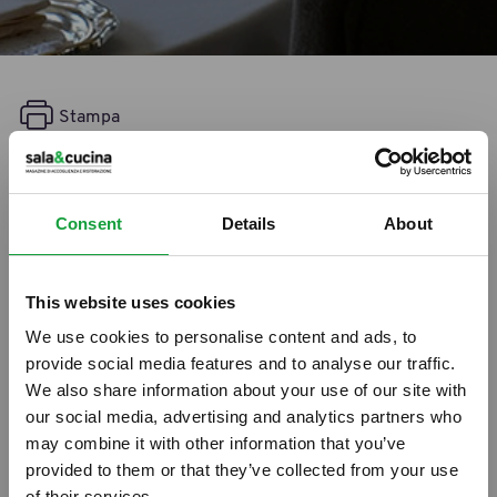
Stampa
Tipiak, il Cous Cous tra storia e
tradizione
Consent
Details
About
10/05/2012
This website uses cookies
We use cookies to personalise content and ads, to
provide social media features and to analyse our traffic.
We also share information about your use of our site with
our social media, advertising and analytics partners who
may combine it with other information that you’ve
provided to them or that they’ve collected from your use
of their services.