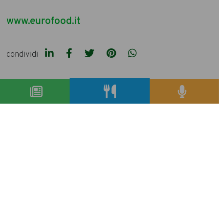
www.eurofood.it
condividi
precedente:
novità all’aroma di mela alle terme di
merano
successivo:
il colosso de nigris a caccia di innovazione con
qualità
archivio articoli
condividi