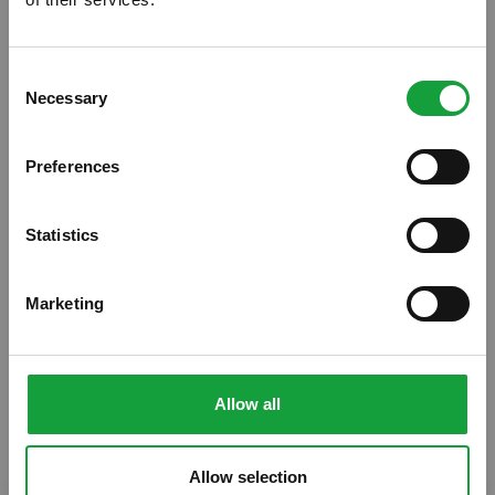
ISCRIVITI ALLA NEWSLETTER
Consent
Necessary
Resta aggiornato su tutte le ultime novita nel campo
Selection
della ristorazione e del food.
Preferences
ISCRIVITI
Statistics
Marketing
Allow all
Allow selection